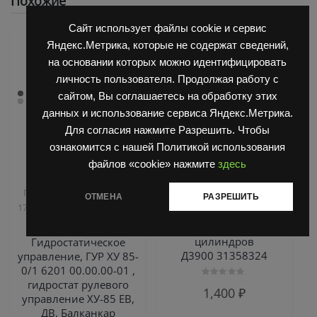
Похожие
Сайт использует файлы cookie и сервис
Яндекс.Метрика, которые не содержат сведений,
на основании которых можно идентифицировать
личность пользователя. Продолжая работу с
сайтом, Вы соглашаетесь на обработку этих
данных и использование сервиса Яндекс.Метрика.
Для согласия нажмите Разрешить. Чтобы
ознакомится с нашей Политикой использования
файлов «cookie» нажмите
здесь
,
,
Запчасти Балканкар
Двигатель Д3900
Запчасти
,
Погрузчик ДВ 1792, 1788,
Балканкар
Погрузчик ДВ
ОТМЕНА
РАЗРЕШИТЬ
,
1794, 1784, 1786
Погрузчик
1792, 1788, 1794, 1784, 1786
ЕВ 735
Гильза блока
цилиндров
Гидростатическое
Д3900 31358324
управление, ГУР ХУ 85-
0/1 6201 00.00.00-01 ,
гидростат рулевого
Оценка
1,400
₽
0
управление ХУ-85 ЕВ,
из
ДВ, Балканкар
5