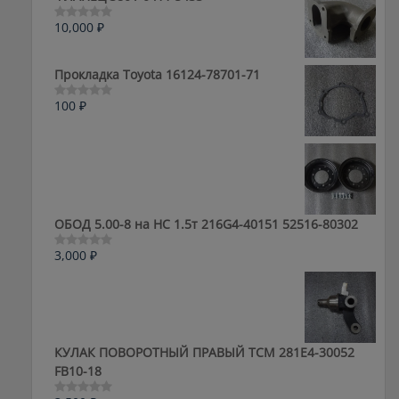
10,000
₽
Оценка
0
из
5
Прокладка Toyota 16124-78701-71
100
₽
Оценка
0
из
5
ОБОД 5.00-8 на HC 1.5т 216G4-40151 52516-80302
3,000
₽
Оценка
0
из
5
КУЛАК ПОВОРОТНЫЙ ПРАВЫЙ ТСМ 281E4-30052
FB10-18