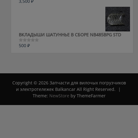
3,500
₽
Оценка
0
из
5
ВКЛАДЫШИ ШАТУННЬЕ В СБОРЕ NB485BPG STD
500
₽
Оценка
0
из
5
Copyright © 2026 Запчасти для вилочых погрузчиков
и электротележек Balkancar All Right Reserved.
|
Theme:
NewStore
by ThemeFarmer