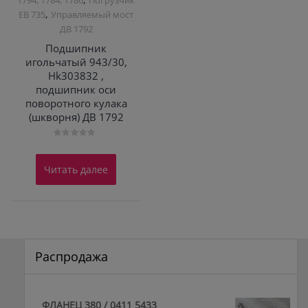
1794, 1784, 1786
Погрузчик
,
ЕВ 735
Управляемый мост
ДВ 1792
Подшипник
игольчатый 943/30,
Hk303832 ,
подшипник оси
поворотного кулака
(шкворня) ДВ 1792
Оценка
0
из
Читать далее
5
Распродажа
ФЛАНЕЦ 380 / 0411 5433