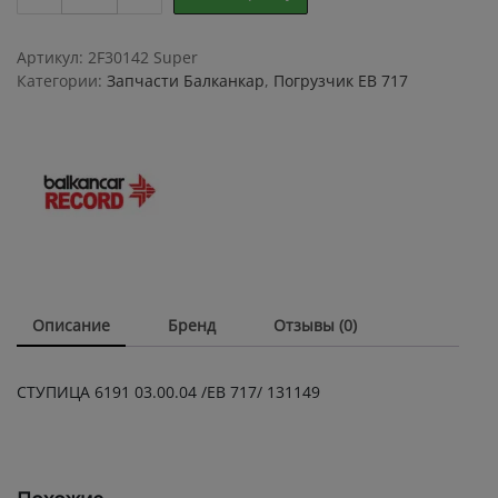
6191
03.00.04
ЕВ
Артикул:
2F30142 Super
717
Категории:
Запчасти Балканкар
,
Погрузчик ЕВ 717
131149
quantity
Описание
Бренд
Отзывы (0)
СТУПИЦА 6191 03.00.04 /ЕВ 717/ 131149