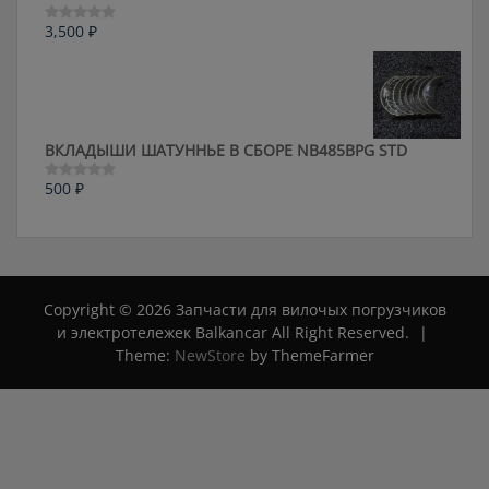
3,500
₽
Оценка
0
из
5
ВКЛАДЫШИ ШАТУННЬЕ В СБОРЕ NB485BPG STD
500
₽
Оценка
0
из
5
Copyright © 2026 Запчасти для вилочых погрузчиков
и электротележек Balkancar All Right Reserved.
|
Theme:
NewStore
by ThemeFarmer