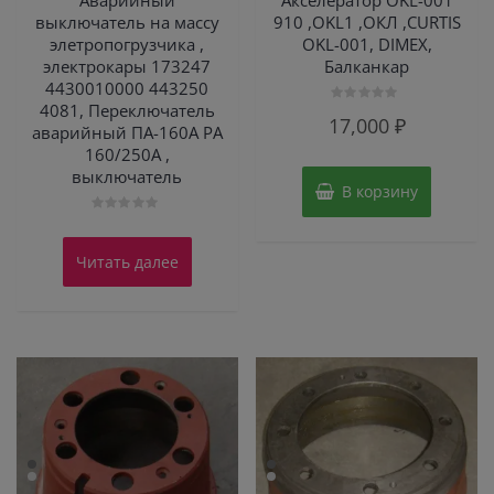
Аварийный
Акселератор OKL-001
выключатель на массу
910 ,OKL1 ,ОКЛ ,CURTIS
элетропогрузчика ,
OKL-001, DIMEX,
электрокары 173247
Балканкар
4430010000 443250
4081, Переключатель
Оценка
17,000
₽
0
аварийный ПА-160А РА
из
160/250А ,
5
выключатель
В корзину
Оценка
0
из
Читать далее
5