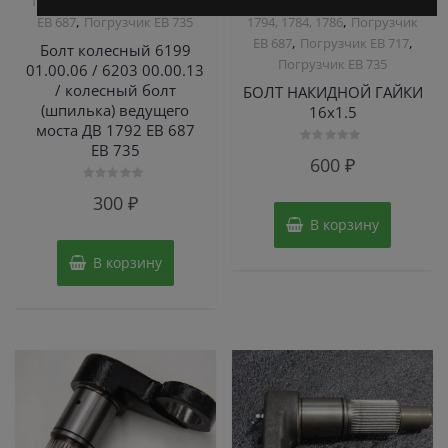
,
1794, 1784, 1786
Погрузчик
Погрузчик ДВ 1792, 1788,
,
,
ЕВ 687
Погрузчик ЕВ 735
1794, 1784, 1786
Погрузчик
,
,
ЕВ 687
Погрузчик ЕВ 717
Болт колесный 6199
Погрузчик ЕВ 735
01.00.06 / 6203 00.00.13
/ колесный болт
БОЛТ НАКИДНОЙ ГАЙКИ
(шпилька) ведущего
16х1.5
моста ДВ 1792 ЕВ 687
ЕВ 735
Оценка
600
₽
0
из
5
Оценка
300
₽
0
из
В корзину
5
В корзину