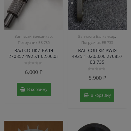
,
,
Запчасти Балканкар
Запчасти Балканкар
Погрузчик ЕВ 735
Погрузчик ЕВ 735
ВАЛ СОШКИ РУЛЯ
ВАЛ СОШКИ РУЛЯ
270857 4925.1 02.00.01
4925.1 02.00.00 270857
ЕВ 735
Оценка
6,000
₽
0
Оценка
из
5,900
₽
0
5
из
5
В корзину
В корзину