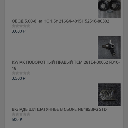
ОБОД 5.00-8 на HC 1.5т 216G4-40151 52516-80302
3,000
₽
Оценка
0
из
5
КУЛАК ПОВОРОТНЫЙ ПРАВЫЙ ТСМ 281E4-30052 FB10-
18
3,500
₽
Оценка
0
из
5
ВКЛАДЫШИ ШАТУННЬЕ В СБОРЕ NB485BPG STD
500
₽
Оценка
0