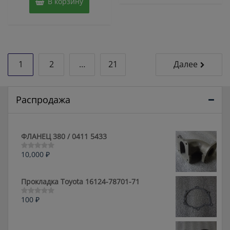
В корзину
Пагинация
1
2
…
21
Далее
записей
Распродажа
ФЛАНЕЦ 380 / 0411 5433
10,000
₽
Оценка
0
из
5
Прокладка Toyota 16124-78701-71
100
₽
Оценка
0
из
5