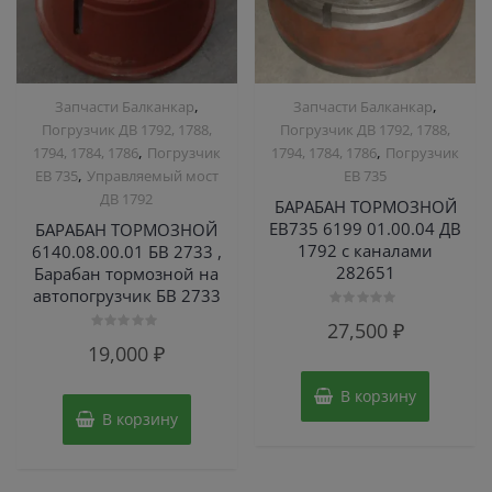
,
,
Запчасти Балканкар
Запчасти Балканкар
Погрузчик ДВ 1792, 1788,
Погрузчик ДВ 1792, 1788,
,
,
1794, 1784, 1786
Погрузчик
1794, 1784, 1786
Погрузчик
,
ЕВ 735
Управляемый мост
ЕВ 735
ДВ 1792
БАРАБАН ТОРМОЗНОЙ
ЕВ735 6199 01.00.04 ДВ
БАРАБАН ТОРМОЗНОЙ
1792 с каналами
6140.08.00.01 БВ 2733 ,
282651
Барабан тормозной на
автопогрузчик БВ 2733
Оценка
27,500
₽
0
Оценка
из
19,000
₽
0
5
из
5
В корзину
В корзину