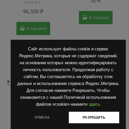
30
₽
0
из
5
Оценка
96,500
₽
0
из
В корзину
5
В корзину
Сайт использует файлы cookie и сервис
Яндекс.Метрика, которые не содержат сведений,
на основании которых можно идентифицировать
личность пользователя. Продолжая работу с
сайтом, Вы соглашаетесь на обработку этих
данных и использование сервиса Яндекс.Метрика.
Для согласия нажмите Разрешить. Чтобы
ознакомится с нашей Политикой использования
файлов «cookie» нажмите
здесь
,
,
Запчасти Балканкар
Запчасти Балканкар
ОТМЕНА
РАЗРЕШИТЬ
,
Погрузчик ДВ 1792, 1788,
Погрузчик ДВ 1661 , 1621