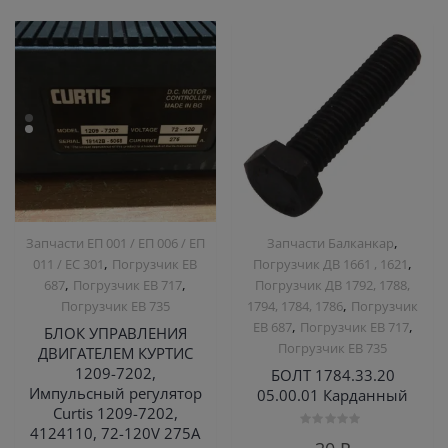
,
Запчасти ЕП 001 / ЕП 006 / ЕП
Запчасти Балканкар
,
,
011 / ЕС 301
Погрузчик ЕВ
Погрузчик ДВ 1661 , 1621
,
,
687
Погрузчик ЕВ 717
Погрузчик ДВ 1792, 1788,
,
Погрузчик ЕВ 735
1794, 1784, 1786
Погрузчик
,
,
ЕВ 687
Погрузчик ЕВ 717
БЛОК УПРАВЛЕНИЯ
Погрузчик ЕВ 735
ДВИГАТЕЛЕМ КУРТИС
1209-7202,
БОЛТ 1784.33.20
Импульсный регулятор
05.00.01 Карданный
Curtis 1209-7202,
4124110, 72-120V 275A
Оценка