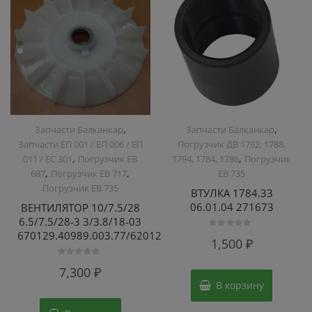
,
,
Запчасти Балканкар
Запчасти Балканкар
Запчасти ЕП 001 / ЕП 006 / ЕП
Погрузчик ДВ 1792, 1788,
,
,
011 / ЕС 301
Погрузчик ЕВ
1794, 1784, 1786
Погрузчик
,
,
687
Погрузчик ЕВ 717
ЕВ 735
Погрузчик ЕВ 735
ВТУЛКА 1784.33
06.01.04 271673
ВЕНТИЛЯТОР 10/7.5/28
6.5/7.5/28-3 3/3.8/18-03
670129.40989.003.77/620129.408834.012.79
Оценка
1,500
₽
0
из
5
Оценка
7,300
₽
0
из
В корзину
5