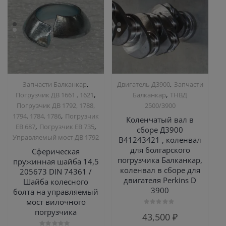
,
,
Запчасти Балканкар
Двигатель Д3900
Запчасти
,
,
Погрузчик ДВ 1661 , 1621
Балканкар
ТНВД
Погрузчик ДВ 1792, 1788,
2500/3900
,
1794, 1784, 1786
Погрузчик
Коленчатый вал в
,
,
ЕВ 687
Погрузчик ЕВ 735
сборе Д3900
Управляемый мост ДВ 1792
B41243421 , коленвал
для болгарского
Сферическая
погрузчика Балканкар,
пружинная шайба 14,5
коленвал в сборе для
205673 DIN 74361 /
двигателя Perkins D
Шайба колесного
3900
болта на управляемый
мост вилочного
погрузчика
Оценка
43,500
₽
0
из