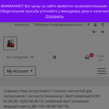
Skip
+7 (903) 294-61-75
info@bcarparts.ru
ВНИМАНИЕ!!! Все цены на сайте являются ознакомительными.
to
Главная
Магазин
О Компании
Каталоги
Убедительная просьба уточняйте у менеджера цену и наличие!
content
Отклонить
Сертификаты
Доставка и оплата
Гарантия
Вакансии
Контакты
Политика конфиденциальности
Запчасти для вилочых
0
Total
0
₽
погрузчиков и
My Account
электротележек Balkancar
Главная
Наш ассортимент
Каталог запчастей для
погрузчиков
Запчасти Балканкар
Болт колесный 6199
01.00.06 / 6203 00.00.13 / колесный болт (шпилька)
ведущего моста ДВ 1792 ЕВ 687 ЕВ 735