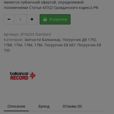
является публичной офертой, определяемой
положениями Статьи 437(2) Гражданского кодекса РФ.
Болт
В корзину
колесный
6199
01.00.06
Артикул:
2F10253 Standard
/
Категории:
Запчасти Балканкар
,
Погрузчик ДВ 1792,
6203
1788, 1794, 1784, 1786
,
Погрузчик ЕВ 687
,
Погрузчик ЕВ
00.00.13
735
/
колесный
болт
(шпилька)
ведущего
моста
ДВ
1792
ЕВ
687
Описание
Бренд
Отзывы (0)
ЕВ
735