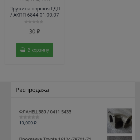
Пружина поршня ГДП
/ АКПП 6844 01.00.07
Оценка
30
₽
0
из
5
В корзину
Распродажа
ФЛАНЕЦ 380 / 0411 5433
10,000
₽
Оценка
0
из
5
Прокладка Toyota 16124-78701-71