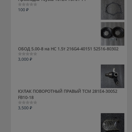
100
₽
Оценка
0
из
5
ОБОД 5.00-8 на HC 1.5т 216G4-40151 52516-80302
3,000
₽
Оценка
0
из
5
КУЛАК ПОВОРОТНЫЙ ПРАВЫЙ ТСМ 281E4-30052
FB10-18
3,500
₽
Оценка
0
из
5