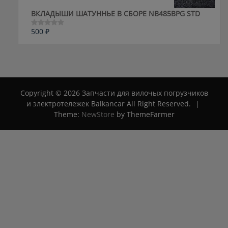
ВКЛАДЫШИ ШАТУННЬЕ В СБОРЕ NB485BPG STD
500
₽
Оценка
0
из
5
Copyright © 2026 Запчасти для вилочых погрузчиков
и электротележек Balkancar All Right Reserved.
|
Theme:
NewStore
by ThemeFarmer