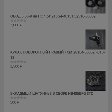
ОБОД 5.00-8 на HC 1.5т 216G4-40151 52516-80302
3,000
₽
Оценка
0
из
5
КУЛАК ПОВОРОТНЫЙ ПРАВЫЙ ТСМ 281E4-30052 FB10-
18
3,500
₽
Оценка
0
из
5
ВКЛАДЫШИ ШАТУННЬЕ В СБОРЕ NB485BPG STD
500
₽
Оценка
0
из