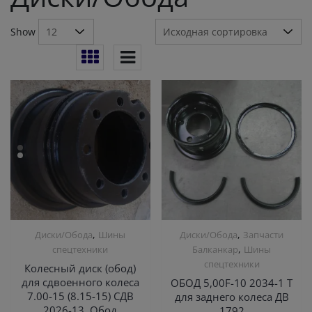
Show
,
,
Диски/Обода
Шины
Диски/Обода
Запчасти
,
спецтехники
Балканкар
Шины
спецтехники
Колесный диск (обод)
для сдвоенного колеса
ОБОД 5,00F-10 2034-1 T
7.00-15 (8.15-15) СДВ
для заднего колеса ДВ
2026-13, Обод
1792