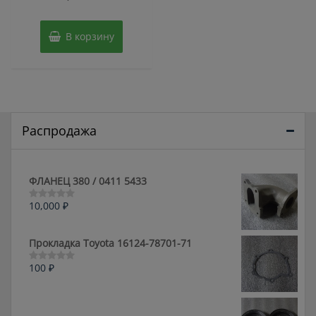
из
5
В корзину
Распродажа
ФЛАНЕЦ 380 / 0411 5433
10,000
₽
Оценка
0
из
5
Прокладка Toyota 16124-78701-71
100
₽
Оценка
0
из
5