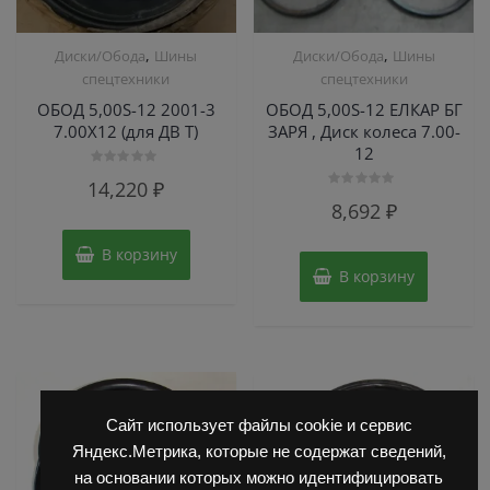
,
,
Диски/Обода
Шины
Диски/Обода
Шины
спецтехники
спецтехники
ОБОД 5,00S-12 2001-3
ОБОД 5,00S-12 ЕЛКАР БГ
7.00Х12 (для ДВ Т)
ЗАРЯ , Диск колеса 7.00-
12
Оценка
14,220
₽
0
Оценка
из
8,692
₽
0
5
из
5
В корзину
В корзину
Сайт использует файлы cookie и сервис
Яндекс.Метрика, которые не содержат сведений,
на основании которых можно идентифицировать