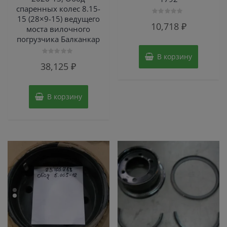
спаренных колес 8.15-
15 (28×9-15) ведущего
Оценка
10,718
₽
0
моста вилочного
из
погрузчика Балканкар
5
В корзину
Оценка
38,125
₽
0
из
5
В корзину