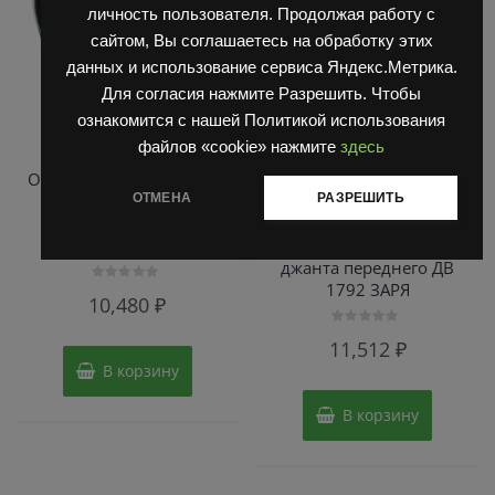
личность пользователя. Продолжая работу с
сайтом, Вы соглашаетесь на обработку этих
данных и использование сервиса Яндекс.Метрика.
Для согласия нажмите Разрешить. Чтобы
ознакомится с нашей Политикой использования
,
,
Диски/Обода
Шины
Диски/Обода
Шины
файлов «cookie» нажмите
здесь
спецтехники
спецтехники
ОБОД 6.00Е-9 Е-9 2029-1
Обод 7.00-15 250926
ОТМЕНА
РАЗРЕШИТЬ
EJS для ДВ 1661
2026-4 00.00 , диск
ведущий мост на
колеса 8.15х15 ,
колесо 21х8-9
28х9х15, Диск , обод ,
джанта переднего ДВ
1792 ЗАРЯ
Оценка
10,480
₽
0
из
5
Оценка
11,512
₽
0
из
В корзину
5
В корзину