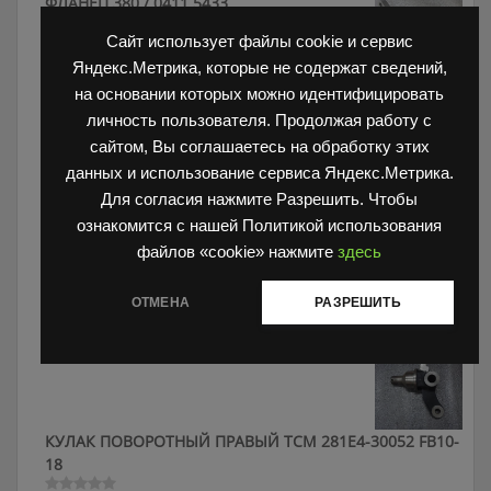
ФЛАНЕЦ 380 / 0411 5433
10,000
₽
Сайт использует файлы cookie и сервис
Оценка
0
Яндекс.Метрика, которые не содержат сведений,
из
5
на основании которых можно идентифицировать
Прокладка Toyota 16124-78701-71
личность пользователя. Продолжая работу с
100
₽
Оценка
сайтом, Вы соглашаетесь на обработку этих
0
из
данных и использование сервиса Яндекс.Метрика.
5
Для согласия нажмите Разрешить. Чтобы
ознакомится с нашей Политикой использования
файлов «cookie» нажмите
здесь
ОБОД 5.00-8 на HC 1.5т 216G4-40151 52516-80302
ОТМЕНА
РАЗРЕШИТЬ
3,000
₽
Оценка
0
из
5
КУЛАК ПОВОРОТНЫЙ ПРАВЫЙ ТСМ 281E4-30052 FB10-
18