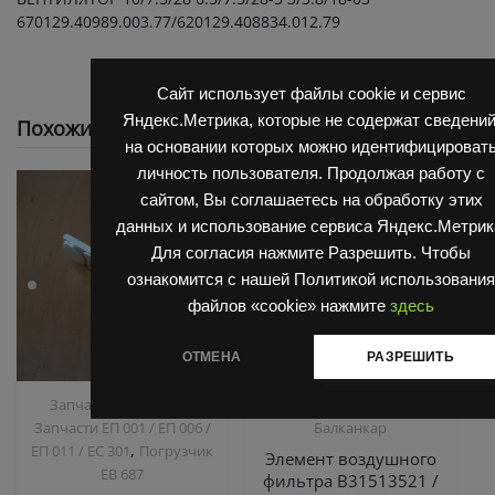
670129.40989.003.77/620129.408834.012.79
Сайт использует файлы cookie и сервис
Яндекс.Метрика, которые не содержат сведений
Похожие
на основании которых можно идентифицироват
личность пользователя. Продолжая работу с
сайтом, Вы соглашаетесь на обработку этих
данных и использование сервиса Яндекс.Метрик
Для согласия нажмите Разрешить. Чтобы
ознакомится с нашей Политикой использования
файлов «cookie» нажмите
здесь
ОТМЕНА
РАЗРЕШИТЬ
,
,
Запчасти Балканкар
Двигатель Д3900
Запчасти
Запчасти ЕП 001 / ЕП 006 /
Балканкар
,
ЕП 011 / ЕС 301
Погрузчик
Элемент воздушного
ЕВ 687
фильтра В31513521 /