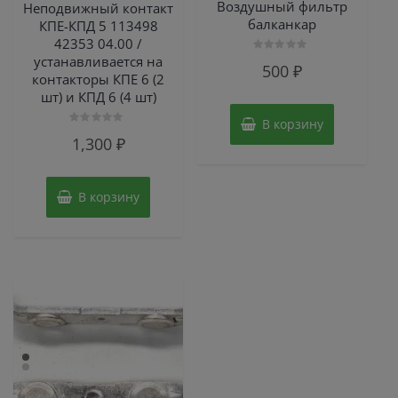
Воздушный фильтр
Неподвижный контакт
балканкар
КПЕ-КПД 5 113498
42353 04.00 /
устанавливается на
Оценка
500
₽
0
контакторы КПЕ 6 (2
из
5
шт) и КПД 6 (4 шт)
В корзину
Оценка
1,300
₽
0
из
5
В корзину