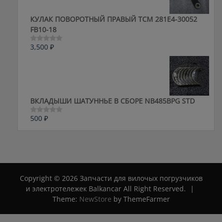
КУЛАК ПОВОРОТНЫЙ ПРАВЫЙ ТСМ 281E4-30052
FB10-18
3,500
₽
Оценка
0
из
5
ВКЛАДЫШИ ШАТУННЬЕ В СБОРЕ NB485BPG STD
500
₽
Оценка
0
из
5
Copyright © 2026 Запчасти для вилочых погрузчиков
и электротележек Balkancar All Right Reserved.
|
Theme:
NewStore
by ThemeFarmer