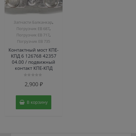
,
Запчасти Балканкар
,
Погрузчик ЕВ 687
,
Погрузчик ЕВ 717
Погрузчик ЕВ 735
Контактный мост КПЕ-
КПД 6 126768 42357
04.00 / подвижный
контакт КПЕ-КПД
Оценка
2,900
₽
0
из
5
В корзину