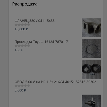
Распродажа
ФЛАНЕЦ 380 / 0411 5433
10,000
₽
Оценка
0
из
5
Прокладка Toyota 16124-78701-71
100
₽
Оценка
0
из
5
ОБОД 5.00-8 на HC 1.5т 216G4-40151 52516-80302
3,000
₽
Оценка
0
из
5