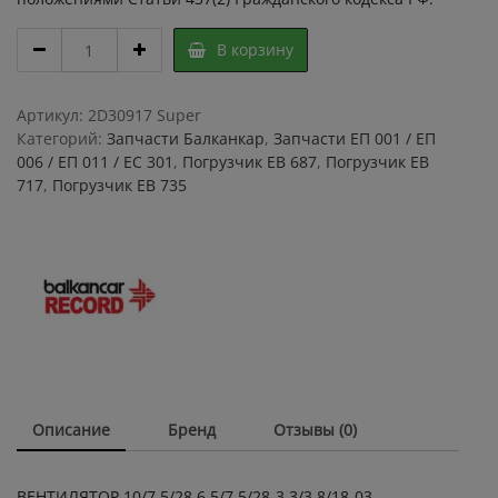
ВЕНТИЛЯТОР
В корзину
10/7.5/28
6.5/7.5/28-
3
Артикул:
2D30917 Super
3/3.8/18-
Категорий:
Запчасти Балканкар
,
Запчасти ЕП 001 / ЕП
03
006 / ЕП 011 / ЕС 301
,
Погрузчик ЕВ 687
,
Погрузчик ЕВ
670129.40989.003.77/620129.408834.012.79
717
,
Погрузчик ЕВ 735
quantity
Описание
Бренд
Отзывы (0)
ВЕНТИЛЯТОР 10/7.5/28 6.5/7.5/28-3 3/3.8/18-03