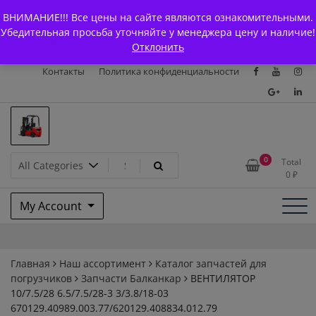
Skip
+7 (903) 294-61-75
info@bcarparts.ru
ВНИМАНИЕ!!! Все цены на сайте являются ознакомительными.
to
Главная
Магазин
О Компании
Каталоги
Убедительная просьба уточняйте у менеджера цену и наличие!
content
Отклонить
Сертификаты
Доставка и оплата
Гарантия
Вакансии
Контакты
Политика конфиденциальности
Запчасти для вилочых
0
Total
0
₽
погрузчиков и
My Account
электротележек Balkancar
Главная
Наш ассортимент
Каталог запчастей для
погрузчиков
Запчасти Балканкар
ВЕНТИЛЯТОР
10/7.5/28 6.5/7.5/28-3 3/3.8/18-03
670129.40989.003.77/620129.408834.012.79