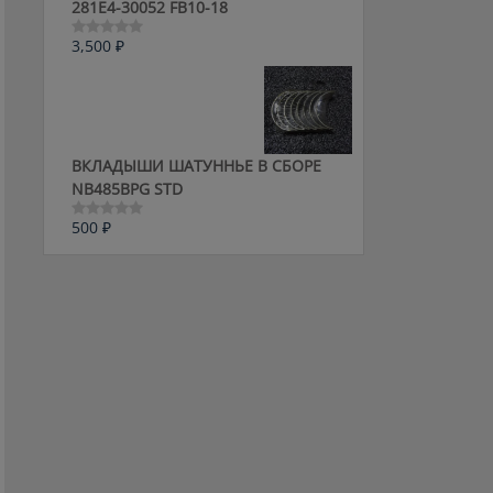
281E4-30052 FB10-18
3,500
₽
Оценка
0
из
5
ВКЛАДЫШИ ШАТУННЬЕ В СБОРЕ
NB485BPG STD
500
₽
Оценка
0
из
5