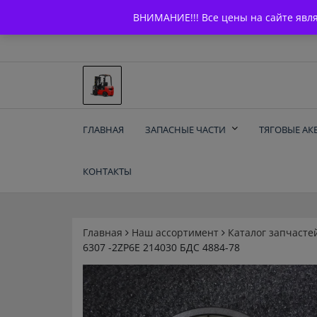
Skip
+7 (903) 294-61-75
info@bcarparts.ru
ВНИМАНИЕ!!! Все цены на сайте явл
to
content
Запчасти для вилочы
ГЛАВНАЯ
ЗАПАСНЫЕ ЧАСТИ
ТЯГОВЫЕ АК
погрузчиков и
КОНТАКТЫ
электротележек
Balkancar
Главная
Наш ассортимент
Каталог запчасте
6307 -2ZP6E 214030 БДС 4884-78