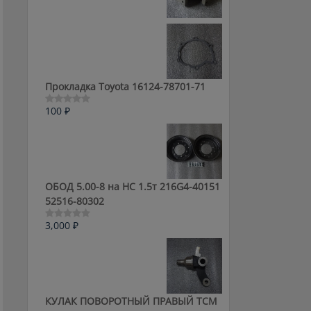
0
из
5
Прокладка Toyota 16124-78701-71
100
₽
Оценка
0
из
5
ОБОД 5.00-8 на HC 1.5т 216G4-40151
52516-80302
3,000
₽
Оценка
0
из
5
КУЛАК ПОВОРОТНЫЙ ПРАВЫЙ ТСМ