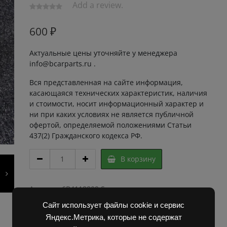
Add a review.
600
₽
Актуальные цены уточняйте у менеджера
info@bcarparts.ru .
Вся представленная на сайте информация,
касающаяся технических характеристик, наличия
и стоимости, носит информационный характер и
ни при каких условиях не является публичной
офертой, определяемой положениями Статьи
437(2) Гражданского кодекса РФ.
ПОДШИПНИК
В корзину
6307
-2ZP6E
214030
Артикул:
6B4118809 Super
БДС
Категории:
Запчасти Балканкар
,
Погрузчик ДВ
Сайт использует файлы cookie и сервис
4884-
1792, 1788, 1794, 1784, 1786
78
Яндекс.Метрика, которые не содержат