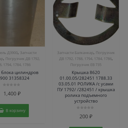
,
,
ель Д3900
Запчасти
Запчасти Балканкар
Погрузчик
,
,
ар
Погрузчик ДВ 1792,
ДВ 1792, 1788, 1794, 1784, 1786
8, 1794, 1784, 1786
Погрузчик ЕВ 735
а блока цилиндров
Крышка 8620
900 31358324
01.00.05/282451 1788.33
03.05.01 РОЛИКА /с усами
ПУ 1792/ /282451 / крышка
Оценка
1,400
₽
0
ролика подъемного
из
устройство
5
В корзину
Оценка
200
₽
0
из
5