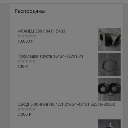
Распродажа
ФЛАНЕЦ 380 / 0411 5433
10,000
₽
Оценка
0
из
5
Прокладка Toyota 16124-78701-71
100
₽
Оценка
0
из
5
ОБОД 5.00-8 на HC 1.5т 216G4-40151 52516-80302
3,000
₽
Оценка
0
из
5