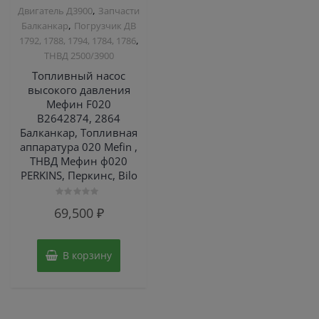
,
Двигатель Д3900
Запчасти
,
Балканкар
Погрузчик ДВ
,
1792, 1788, 1794, 1784, 1786
ТНВД 2500/3900
Топливный насос
высокого давления
Мефин F020
B2642874, 2864
Балканкар, Топливная
аппаратура 020 Mefin ,
ТНВД Мефин ф020
PERKINS, Перкинс, Bilo
Оценка
69,500
₽
0
из
5
В корзину