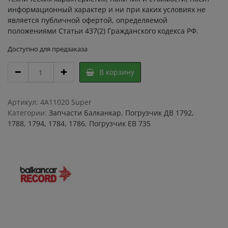
информационный характер и ни при каких условиях не
является публичной офертой, определяемой
положениями Статьи 437(2) Гражданского кодекса РФ.
Доступно для предзаказа
Крышка
В корзину
8620
01.00.05/282451
1788.33
Артикул:
4A11020 Super
03.05.01
Категории:
Запчасти Балканкар
,
Погрузчик ДВ 1792,
РОЛИКА
1788, 1794, 1784, 1786
,
Погрузчик ЕВ 735
/
с
усами
ПУ
1792/
/282451
/
крышка
ролика
подъемного