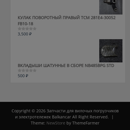
КУЛАК ПОВОРОТНЫЙ ПРАВЫЙ ТСМ 281E4-30052
FB10-18
3,500
₽
Оценка
0
из
5
ВКЛАДЫШИ ШАТУННЬЕ В СБОРЕ NB485BPG STD
500
₽
Оценка
0
из
5
Copyright © 2026 Запчасти для вилочых погрузчиков
и электротележек Balkancar All Right Reserved.
|
Theme:
NewStore
by ThemeFarmer