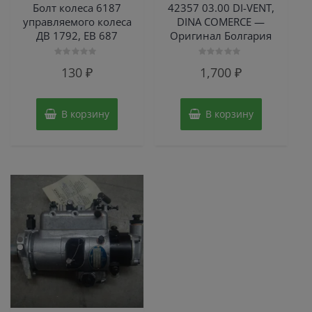
Болт колеса 6187
42357 03.00 DI-VENT,
управляемого колеса
DINA COMERCE —
ДВ 1792, ЕВ 687
Оригинал Болгария
Оценка
Оценка
130
₽
1,700
₽
0
0
из
из
5
5
В корзину
В корзину