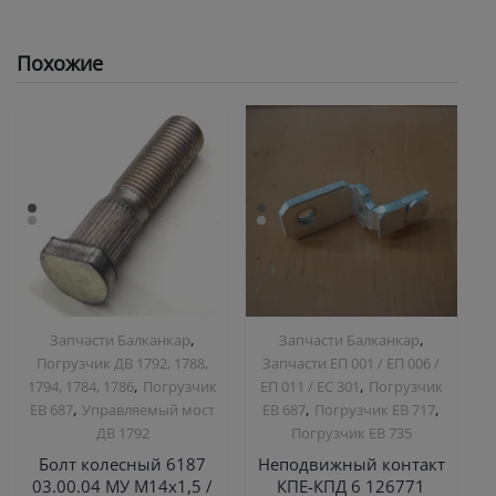
Похожие
,
,
Запчасти Балканкар
Запчасти Балканкар
Погрузчик ДВ 1792, 1788,
Запчасти ЕП 001 / ЕП 006 /
,
,
1794, 1784, 1786
Погрузчик
ЕП 011 / ЕС 301
Погрузчик
,
,
,
ЕВ 687
Управляемый мост
ЕВ 687
Погрузчик ЕВ 717
ДВ 1792
Погрузчик ЕВ 735
Болт колесный 6187
Неподвижный контакт
03.00.04 МУ М14х1,5 /
КПЕ-КПД 6 126771