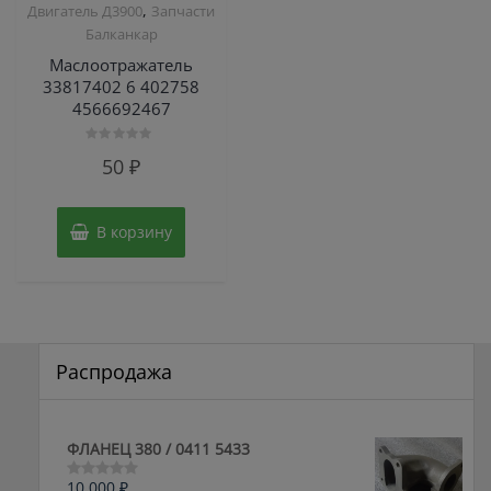
,
Двигатель Д3900
Запчасти
Балканкар
Маслоотражатель
33817402 6 402758
4566692467
Оценка
50
₽
0
из
5
В корзину
Распродажа
ФЛАНЕЦ 380 / 0411 5433
10,000
₽
Оценка