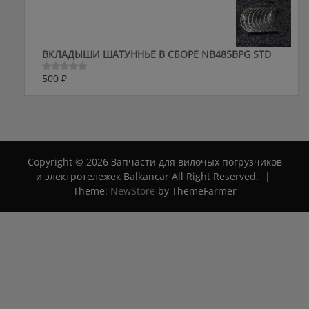
из
5
ВКЛАДЫШИ ШАТУННЬЕ В СБОРЕ NB485BPG STD
500
₽
Оценка
0
из
5
Copyright © 2026 Запчасти для вилочых погрузчиков
и электротележек Balkancar All Right Reserved.
|
Theme:
NewStore
by ThemeFarmer