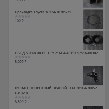
0
из
5
Прокладка Toyota 16124-78701-71
100
₽
Оценка
0
из
5
ОБОД 5.00-8 на HC 1.5т 216G4-40151 52516-80302
3,000
₽
Оценка
0
из
5
КУЛАК ПОВОРОТНЫЙ ПРАВЫЙ ТСМ 281E4-30052
FB10-18
3,500
₽
Оценка
0