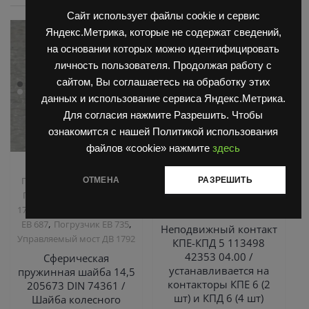
Сайт использует файлы cookie и сервис
Яндекс.Метрика, которые не содержат сведений,
на основании которых можно идентифицировать
личность пользователя. Продолжая работу с
сайтом, Вы соглашаетесь на обработку этих
данных и использование сервиса Яндекс.Метрика.
Для согласия нажмите Разрешить. Чтобы
ознакомится с нашей Политикой использования
файлов «cookie» нажмите
здесь
,
,
Запчасти Балканкар
Запчасти Балканкар
,
Погрузчик ДВ 1661 , 1621
Запчасти ЕП 001 / ЕП 006 /
ОТМЕНА
РАЗРЕШИТЬ
,
Погрузчик ДВ 1792, 1788,
ЕП 011 / ЕС 301
Погрузчик
,
1794, 1784, 1786
Погрузчик
ЕВ 687
,
,
ЕВ 687
Погрузчик ЕВ 735
Неподвижный контакт
Управляемый мост ДВ 1792
КПЕ-КПД 5 113498
42353 04.00 /
Сферическая
устанавливается на
пружинная шайба 14,5
контакторы КПЕ 6 (2
205673 DIN 74361 /
шт) и КПД 6 (4 шт)
Шайба колесного