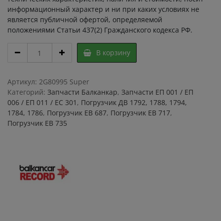
информационный характер и ни при каких условиях не
является публичной офертой, определяемой
положениями Статьи 437(2) Гражданского кодекса РФ.
Ремкомплект
В корзину
ГТЦ
25
с
Артикул:
2G80995 Super
клапаном
Категорий:
Запчасти Балканкар
,
Запчасти ЕП 001 / ЕП
7069
006 / ЕП 011 / ЕС 301
,
Погрузчик ДВ 1792, 1788, 1794,
/
1784, 1786
,
Погрузчик ЕВ 687
,
Погрузчик ЕВ 717
,
набор
Погрузчик ЕВ 735
уплотнении
главного
тормозного
цилиндра
25
А
для
ЕП
011