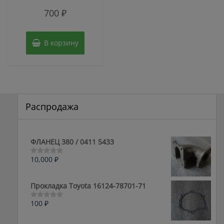
Оценка
700
₽
0
из
5
В корзину
Распродажа
ФЛАНЕЦ 380 / 0411 5433
10,000
₽
Оценка
0
из
5
Прокладка Toyota 16124-78701-71
100
₽
Оценка
0
из