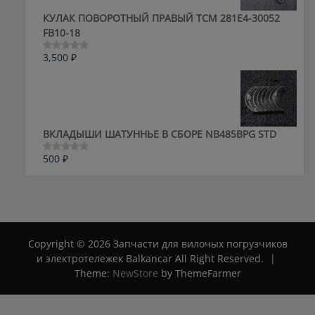
КУЛАК ПОВОРОТНЫЙ ПРАВЫЙ ТСМ 281E4-30052
FB10-18
3,500
₽
Оценка
0
из
5
ВКЛАДЫШИ ШАТУННЬЕ В СБОРЕ NB485BPG STD
500
₽
Оценка
0
из
5
Copyright © 2026 Запчасти для вилочых погрузчиков
и электротележек Balkancar All Right Reserved.
|
Theme:
NewStore
by ThemeFarmer