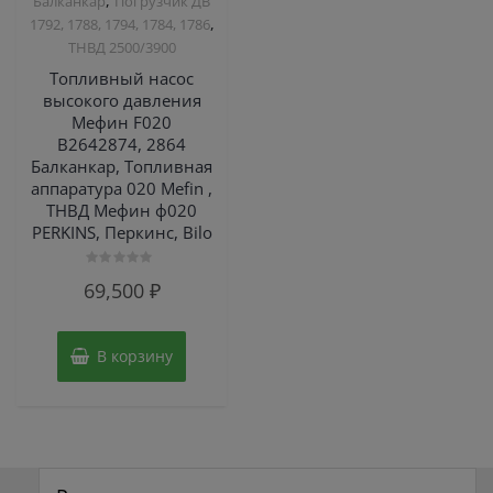
,
Балканкар
Погрузчик ДВ
,
1792, 1788, 1794, 1784, 1786
ТНВД 2500/3900
Топливный насос
высокого давления
Мефин F020
B2642874, 2864
Балканкар, Топливная
аппаратура 020 Mefin ,
ТНВД Мефин ф020
PERKINS, Перкинс, Bilo
Оценка
69,500
₽
0
из
5
В корзину