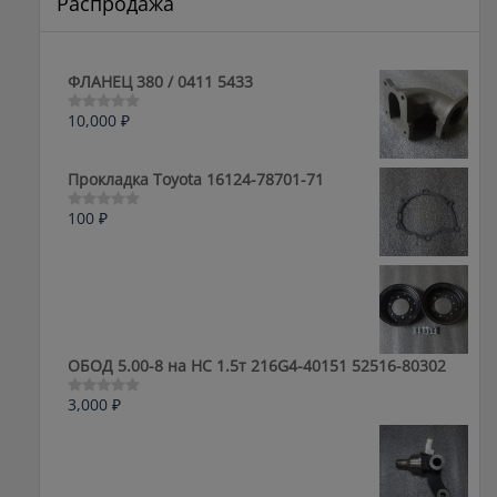
Распродажа
ФЛАНЕЦ 380 / 0411 5433
10,000
₽
Оценка
0
из
5
Прокладка Toyota 16124-78701-71
100
₽
Оценка
0
из
5
ОБОД 5.00-8 на HC 1.5т 216G4-40151 52516-80302
3,000
₽
Оценка
0
из
5