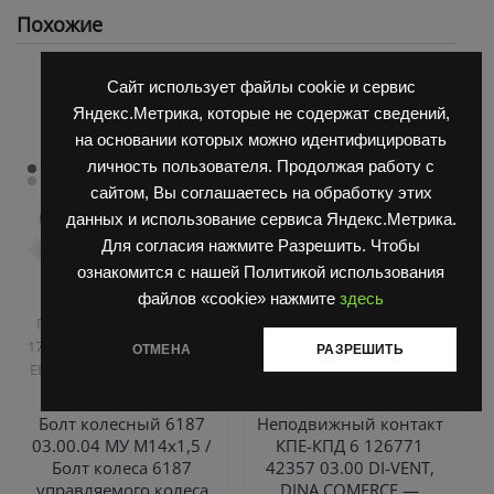
Похожие
Сайт использует файлы cookie и сервис
Яндекс.Метрика, которые не содержат сведений,
на основании которых можно идентифицировать
личность пользователя. Продолжая работу с
сайтом, Вы соглашаетесь на обработку этих
данных и использование сервиса Яндекс.Метрика.
Для согласия нажмите Разрешить. Чтобы
ознакомится с нашей Политикой использования
,
,
файлов «cookie» нажмите
здесь
Запчасти Балканкар
Запчасти Балканкар
Погрузчик ДВ 1792, 1788,
Запчасти ЕП 001 / ЕП 006 /
,
,
1794, 1784, 1786
Погрузчик
ЕП 011 / ЕС 301
Погрузчик
ОТМЕНА
РАЗРЕШИТЬ
,
,
,
ЕВ 687
Управляемый мост
ЕВ 687
Погрузчик ЕВ 717
ДВ 1792
Погрузчик ЕВ 735
Болт колесный 6187
Неподвижный контакт
03.00.04 МУ М14х1,5 /
КПЕ-КПД 6 126771
Болт колеса 6187
42357 03.00 DI-VENT,
управляемого колеса
DINA COMERCE —