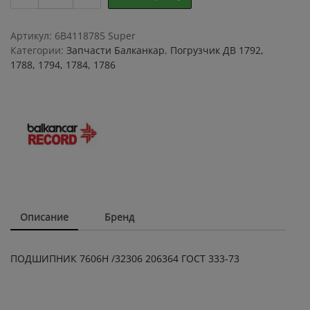
7606Н
/32306
206364
Артикул:
6B4118785 Super
ГОСТ
Категории:
Запчасти Балканкар
,
Погрузчик ДВ 1792,
333-
1788, 1794, 1784, 1786
73
quantity
Описание
Бренд
ПОДШИПНИК 7606Н /32306 206364 ГОСТ 333-73