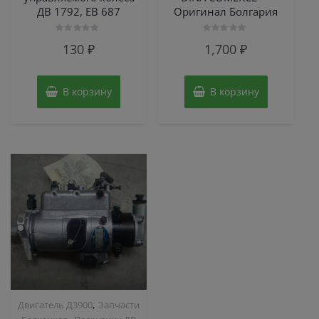
ДВ 1792, ЕВ 687
Оригинал Болгария
Оценка
Оценка
130
₽
1,700
₽
0
0
из
из
5
5
В корзину
В корзину
,
Двигатель Д3900
Запчасти