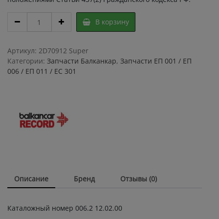
Штепсельное
В корзину
cоединение
с
проводами
Артикул:
2D70912 Super
006.2
Категории:
Запчасти Балканкар
,
Запчасти ЕП 001 / ЕП
12.02.00
006 / ЕП 011 / ЕС 301
ЕП
006
/
011
/
301
quantity
Описание
Бренд
Отзывы (0)
Каталожный номер 006.2 12.02.00