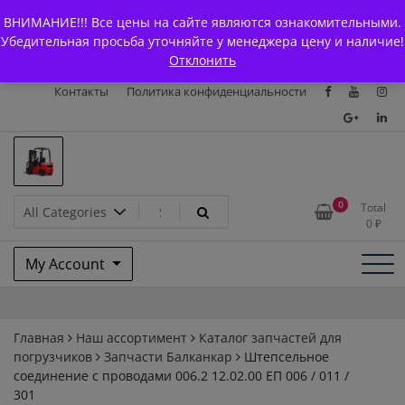
Skip
+7 (903) 294-61-75
info@bcarparts.ru
ВНИМАНИЕ!!! Все цены на сайте являются ознакомительными.
to
Главная
Магазин
О Компании
Каталоги
Убедительная просьба уточняйте у менеджера цену и наличие!
content
Отклонить
Сертификаты
Доставка и оплата
Гарантия
Вакансии
Контакты
Политика конфиденциальности
Запчасти для вилочых
0
Total
0
₽
погрузчиков и
My Account
электротележек Balkancar
Главная
Наш ассортимент
Каталог запчастей для
погрузчиков
Запчасти Балканкар
Штепсельное
cоединение с проводами 006.2 12.02.00 ЕП 006 / 011 /
301