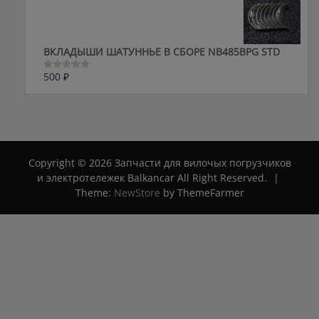
5
ВКЛАДЫШИ ШАТУННЬЕ В СБОРЕ NB485BPG STD
500
₽
Оценка
0
из
5
Copyright © 2026 Запчасти для вилочых погрузчиков
и электротележек Balkancar All Right Reserved.
|
Theme:
NewStore
by ThemeFarmer