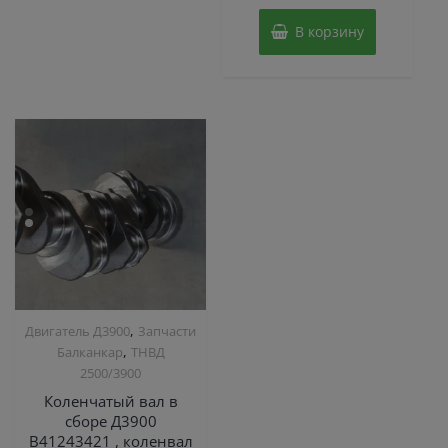
В корзину
,
Двигатель Д3900
Запчасти
,
Балканкар
ТНВД
2500/3900
Коленчатый вал в
сборе Д3900
B41243421 , коленвал