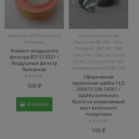
,
,
Двигатель Д3900
Запчасти
Запчасти Балканкар
,
Балканкар
Погрузчик ДВ 1661 , 1621
Погрузчик ДВ 1792, 1788,
Элемент воздушного
,
1794, 1784, 1786
Погрузчик
фильтра В31513521 /
,
,
ЕВ 687
Погрузчик ЕВ 735
Воздушный фильтр
Управляемый мост ДВ 1792
балканкар
Сферическая
пружинная шайба 14,5
Оценка
500
₽
0
205673 DIN 74361 /
из
5
Шайба колесного
болта на управляемый
В корзину
мост вилочного
погрузчика
Оценка
100
₽
0
из
5