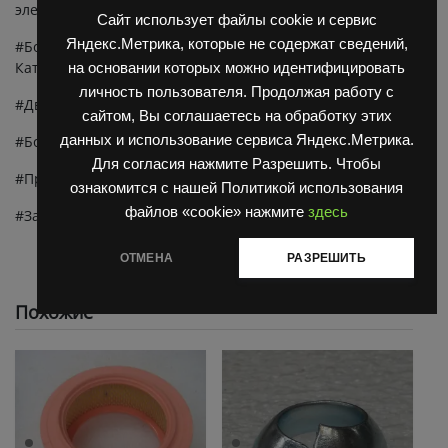
электропогрузчиков,
запчасти ЕВ 687
.
Сайт использует файлы cookie и сервис
Яндекс.Метрика, которые не содержат сведений,
#Болгарские автопогрузчики ДВ 1784, ДВ 1792, ДВ1798
Каталог
на основании которых можно идентифицировать
личность пользователя. Продолжая работу с
#Двигатель Д 3900 Каталог
сайтом, Вы соглашаетесь на обработку этих
данных и использование сервиса Яндекс.Метрика.
#Болгарские электропогрузчики ЕВ 687 Каталог
Для согласия нажмите Разрешить. Чтобы
#Продажа запчастей balkancar дв 1792m
ознакомится с нашей Политикой использования
файлов «cookie» нажмите
здесь
#Запчасти для погрузчика дв 1792
ОТМЕНА
РАЗРЕШИТЬ
Похожие