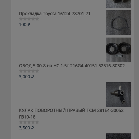
0
из
5
Прокладка Toyota 16124-78701-71
100
₽
Оценка
0
из
5
ОБОД 5.00-8 на HC 1.5т 216G4-40151 52516-80302
3,000
₽
Оценка
0
из
5
КУЛАК ПОВОРОТНЫЙ ПРАВЫЙ ТСМ 281E4-30052
FB10-18
3,500
₽
Оценка
0
из