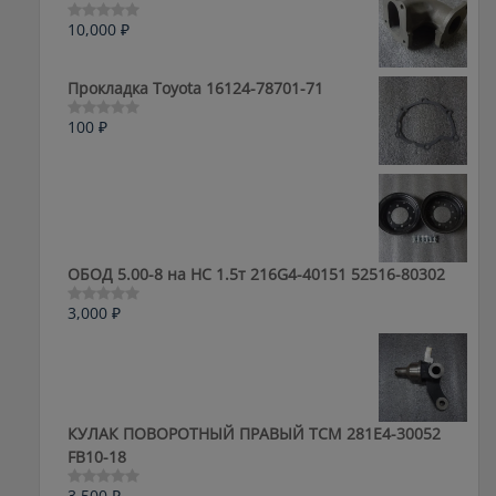
10,000
₽
Оценка
0
из
5
Прокладка Toyota 16124-78701-71
100
₽
Оценка
0
из
5
ОБОД 5.00-8 на HC 1.5т 216G4-40151 52516-80302
3,000
₽
Оценка
0
из
5
КУЛАК ПОВОРОТНЫЙ ПРАВЫЙ ТСМ 281E4-30052
FB10-18
3,500
₽