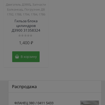
,
Двигатель Д3900
Запчасти
,
Балканкар
Погрузчик ДВ
1792, 1788, 1794, 1784, 1786
Гильза блока
цилиндров
Д3900 31358324
Оценка
1,400
₽
0
из
5
В корзину
Распродажа
ФЛАНЕЦ 380 / 0411 5433