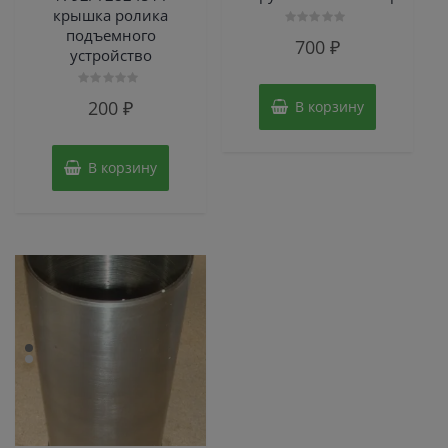
крышка ролика
подъемного
Оценка
700
₽
0
устройство
из
5
Оценка
200
₽
В корзину
0
из
5
В корзину