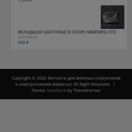
Оценка
0
из
5
ВКЛАДЫШИ ШАТУННЬЕ В СБОРЕ NB485BPG STD
500
₽
Оценка
0
из
5
Copyright © 2026 Запчасти для вилочых погрузчиков
и электротележек Balkancar All Right Reserved.
|
Theme:
NewStore
by ThemeFarmer