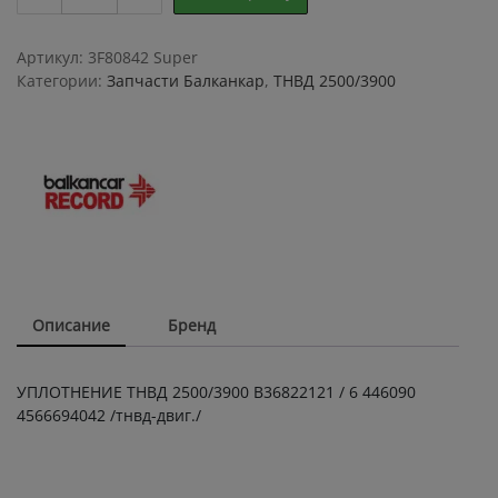
ТНВД
2500/3900
В36822121
Артикул:
3F80842 Super
quantity
Категории:
Запчасти Балканкар
,
ТНВД 2500/3900
Описание
Бренд
УПЛОТНЕНИЕ ТНВД 2500/3900 В36822121 / 6 446090
4566694042 /тнвд-двиг./