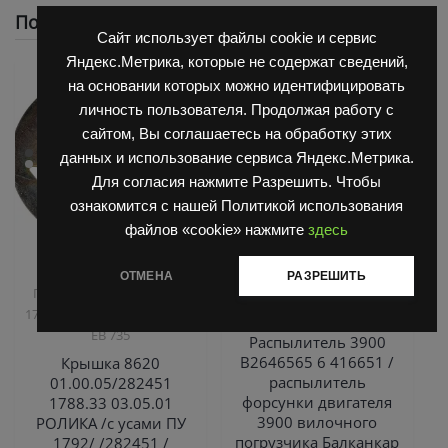
Похожие
Сайт использует файлы cookie и сервис
Яндекс.Метрика, которые не содержат сведений,
на основании которых можно идентифицировать
личность пользователя. Продолжая работу с
сайтом, Вы соглашаетесь на обработку этих
данных и использование сервиса Яндекс.Метрика.
Для согласия нажмите Разрешить. Чтобы
ознакомится с нашей Политикой использования
файлов «cookie» нажмите
здесь
,
,
Запчасти Балканкар
Двигатель Д3900
Запчасти
ОТМЕНА
РАЗРЕШИТЬ
,
Погрузчик ДВ 1792, 1788,
Балканкар
ТНВД
,
1794, 1784, 1786
Погрузчик
2500/3900
ЕВ 735
Распылитель 3900
B2646565 6 416651 /
Крышка 8620
распылитель
01.00.05/282451
форсунки двигателя
1788.33 03.05.01
3900 вилочного
РОЛИКА /с усами ПУ
погрузчика Балканкар
1792/ /282451 /