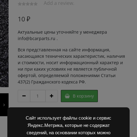
Add a review.
10
₽
Актуальные цены уточняйте у менеджера
info@bcarparts.ru .
Вся представленная на сайте информация,
касающаяся технических характеристик, наличия
и стоимости, носит информационный характер и
ни при каких условиях не является публичной
офертой, определяемой положениями Статьи
437(2) Гражданского кодекса РФ.
ШАЙБА
В корзину
2-
14Н
222521
Артикул:
6A20235 Super
Сайт использует файлы cookie и сервис
БДС
Категории:
Запчасти Балканкар
,
Запчасти ЕП 001 /
833-
Яндекс.Метрика, которые не содержат
ЕП 006 / ЕП 011 / ЕС 301
82
сведений, на основании которых можно