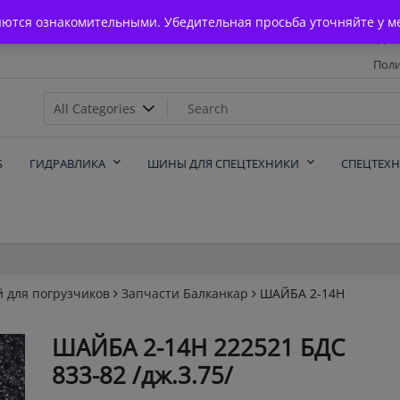
Главная
яются ознакомительными. Убедительная просьба уточняйте у м
Дос
Поли
х
Б
ГИДРАВЛИКА
ШИНЫ ДЛЯ СПЕЦТЕХНИКИ
СПЕЦТЕХ
й для погрузчиков
Запчасти Балканкар
ШАЙБА 2-14Н
ШАЙБА 2-14Н 222521 БДС
833-82 /дж.3.75/