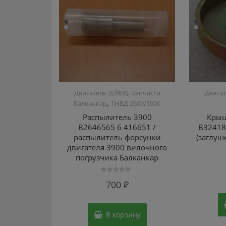
,
Двигатель Д3900
Запчасти
Двигат
,
Балканкар
ТНВД 2500/3900
Распылитель 3900
Крыш
B2646565 6 416651 /
В32418
распылитель форсунки
(заглуш
двигателя 3900 вилочного
погрузчика Балканкар
Оценка
700
₽
0
из
5
В корзину