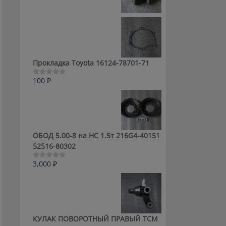
0
из
5
Прокладка Toyota 16124-78701-71
100
₽
Оценка
0
из
5
ОБОД 5.00-8 на HC 1.5т 216G4-40151
52516-80302
3,000
₽
Оценка
0
из
5
КУЛАК ПОВОРОТНЫЙ ПРАВЫЙ ТСМ