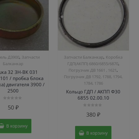
,
,
ель Д3900
Запчасти
Запчасти Балканкар
Коробка
,
Балканкар
ГДП(АКПП) 6860/6855/6870
,
Погрузчик ДВ 1661 , 1621
ка 32 ЗН-ВК 031
Погрузчик ДВ 1792, 1788, 1794,
101 / пробка блока
1784, 1786
ка) двигателя 3900 /
2500
Кольцо ГДП / АКПП Ф30
6855 02.00.10
Оценка
50
₽
0
Оценка
из
380
₽
0
5
из
5
В корзину
В корзину