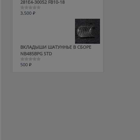
281E4-30052 FB10-18
3,500
₽
Оценка
0
из
5
ВКЛАДЫШИ ШАТУННЬЕ В СБОРЕ
NB485BPG STD
500
₽
Оценка
0
из
5