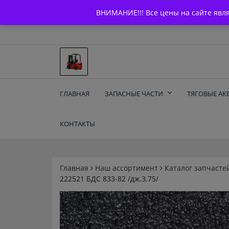
Skip
+7 (903) 294-61-75
info@bcarparts.ru
ВНИМАНИЕ!!! Все цены на сайте явл
to
content
Запчасти для вилочы
ГЛАВНАЯ
ЗАПАСНЫЕ ЧАСТИ
ТЯГОВЫЕ АК
погрузчиков и
КОНТАКТЫ
электротележек
Balkancar
Главная
Наш ассортимент
Каталог запчасте
222521 БДС 833-82 /дж.3.75/