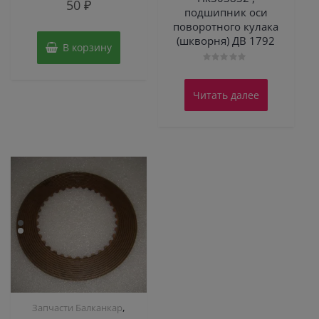
50
₽
0
подшипник оси
из
5
поворотного кулака
(шкворня) ДВ 1792
В корзину
Оценка
0
из
Читать далее
5
,
Запчасти Балканкар