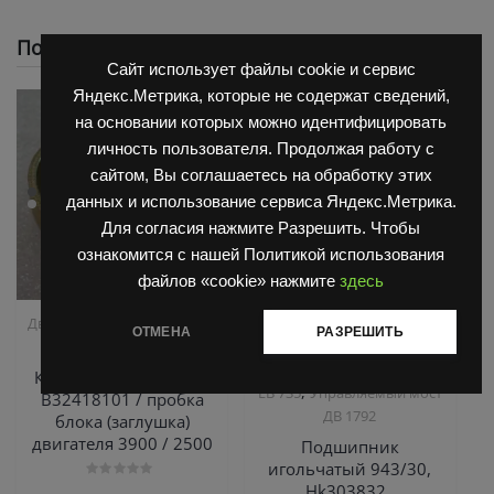
Похожие
Сайт использует файлы cookie и сервис
Яндекс.Метрика, которые не содержат сведений,
на основании которых можно идентифицировать
личность пользователя. Продолжая работу с
сайтом, Вы соглашаетесь на обработку этих
данных и использование сервиса Яндекс.Метрика.
Для согласия нажмите Разрешить. Чтобы
ознакомится с нашей Политикой использования
файлов «cookie» нажмите
здесь
,
,
Двигатель Д3900
Запчасти
Запчасти Балканкар
ОТМЕНА
РАЗРЕШИТЬ
Балканкар
Погрузчик ДВ 1792, 1788,
,
1794, 1784, 1786
Погрузчик
Крышка 32 ЗН-ВК 031
,
ЕВ 735
Управляемый мост
В32418101 / пробка
ДВ 1792
блока (заглушка)
двигателя 3900 / 2500
Подшипник
игольчатый 943/30,
Hk303832 ,
Оценка