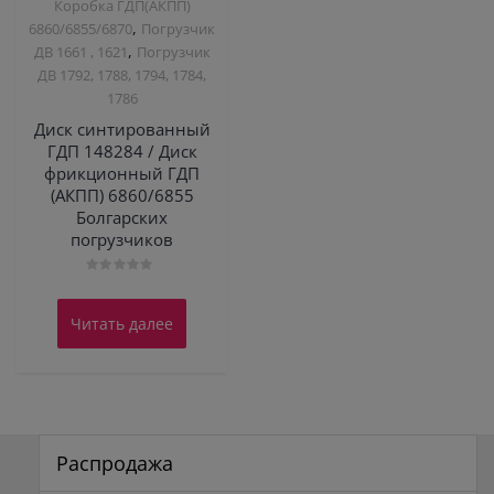
Коробка ГДП(АКПП)
,
6860/6855/6870
Погрузчик
,
ДВ 1661 , 1621
Погрузчик
ДВ 1792, 1788, 1794, 1784,
1786
Диск синтированный
ГДП 148284 / Диск
фрикционный ГДП
(АКПП) 6860/6855
Болгарских
погрузчиков
Оценка
0
из
Читать далее
5
Распродажа