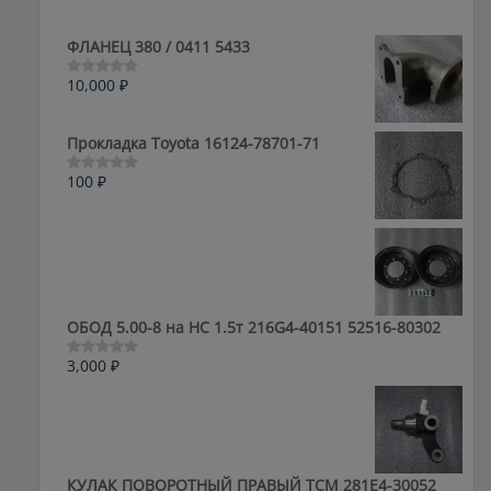
ФЛАНЕЦ 380 / 0411 5433
10,000
₽
Оценка
0
из
5
Прокладка Toyota 16124-78701-71
100
₽
Оценка
0
из
5
ОБОД 5.00-8 на HC 1.5т 216G4-40151 52516-80302
3,000
₽
Оценка
0
из
5
КУЛАК ПОВОРОТНЫЙ ПРАВЫЙ ТСМ 281E4-30052