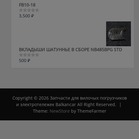
FB10-18
3,500
₽
Оценка
0
из
5
ВКЛАДЫШИ ШАТУННЬЕ В СБОРЕ NB485BPG STD
500
₽
Оценка
0
из
5
Copyright © 2026 Запчасти для вилочых погрузчиков
и электротележек Balkancar All Right Reserved.
|
Theme:
NewStore
by ThemeFarmer