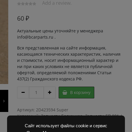
Add a review.
60
₽
Актуальные цены уточняйте у менеджера
info@bcarparts.ru .
Вся представленная на сайте информация,
касающаяся технических характеристик, наличия
и стоимости, носит информационный характер и
ни при каких условиях не является публичной
офертой, определяемой положениями Статьи
437(2) Гражданского кодекса РФ.
ПРУЖИНА
В корзину
КОНТАКТНА
КПЕ-6,
КПД-6
Артикул:
2D423594 Super
42359
Категорий:
Запчасти Балканкар
,
Запчасти ЕП 001 /
01.06
ЕП 006 / ЕП 011 / ЕС 301
,
Погрузчик ЕВ 687
,
Сайт использует файлы cookie и сервис
quantity
Погрузчик ЕВ 717
,
Погрузчик ЕВ 735