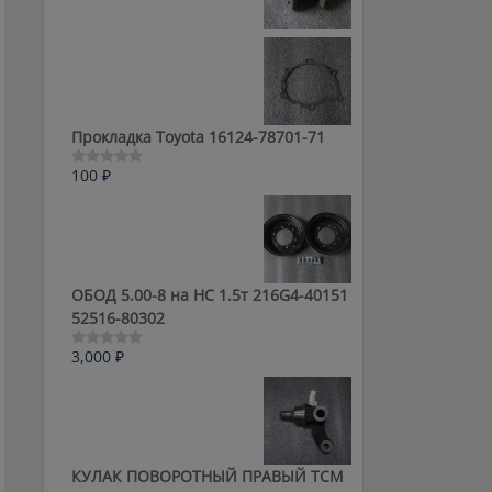
0
из
5
Прокладка Toyota 16124-78701-71
100
₽
Оценка
0
из
5
ОБОД 5.00-8 на HC 1.5т 216G4-40151
52516-80302
3,000
₽
Оценка
0
из
5
КУЛАК ПОВОРОТНЫЙ ПРАВЫЙ ТСМ