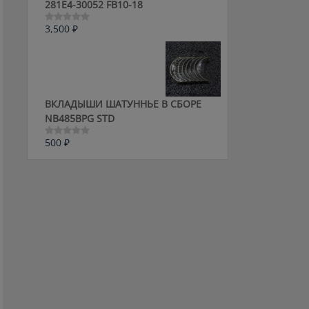
281E4-30052 FB10-18
3,500
₽
Оценка
0
из
5
ВКЛАДЫШИ ШАТУННЬЕ В СБОРЕ
NB485BPG STD
500
₽
Оценка
0
из
5