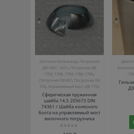
,
Запчасти Балканкар
Погрузчик
Двигат
,
ДВ 1661 , 1621
Погрузчик ДВ
Балканк
,
1792, 1788, 1794, 1784, 1786
178
,
Погрузчик ЕВ 687
Погрузчик ЕВ
Гильз
,
735
Управляемый мост ДВ 1792
Д3
Сферическая пружинная
шайба 14,5 205673 DIN
74361 / Шайба колесного
болта на управляемый мост
вилочного погрузчика
Оценка