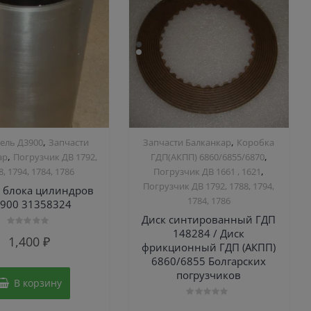
,
,
ель Д3900
Запчасти
Запчасти Балканкар
Коробка
,
,
ар
Погрузчик ДВ 1792,
ГДП(АКПП) 6860/6855/6870
,
8, 1794, 1784, 1786
Погрузчик ДВ 1661 , 1621
Погрузчик ДВ 1792, 1788, 1794,
а блока цилиндров
1784, 1786
900 31358324
Диск синтированный ГДП
148284 / Диск
Оценка
1,400
₽
0
фрикционный ГДП (АКПП)
из
5
6860/6855 Болгарских
погрузчиков
В корзину
Оценка