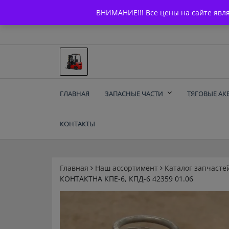
Skip
+7 (903) 294-61-75
info@bcarparts.ru
ВНИМАНИЕ!!! Все цены на сайте явл
to
content
Запчасти для вилочы
ГЛАВНАЯ
ЗАПАСНЫЕ ЧАСТИ
ТЯГОВЫЕ АК
погрузчиков и
КОНТАКТЫ
электротележек
Balkancar
Главная
Наш ассортимент
Каталог запчасте
КОНТАКТНА КПЕ-6, КПД-6 42359 01.06