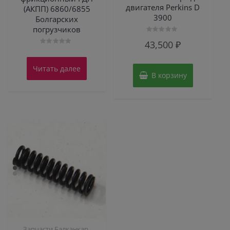
двигателя Perkins D
(АКПП) 6860/6855
3900
Болгарских
погрузчиков
Оценка
43,500
₽
0
Оценка
из
0
5
из
Читать далее
5
В корзину
,
Запчасти Балканкар