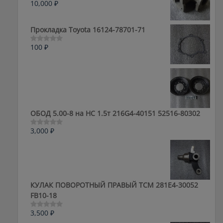
10,000
₽
Оценка
0
из
5
Прокладка Toyota 16124-78701-71
100
₽
Оценка
0
из
5
ОБОД 5.00-8 на HC 1.5т 216G4-40151 52516-80302
3,000
₽
Оценка
0
из
5
КУЛАК ПОВОРОТНЫЙ ПРАВЫЙ ТСМ 281E4-30052
FB10-18
3,500
₽
Оценка
0