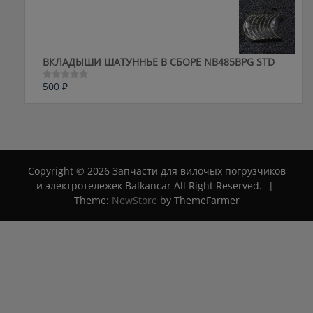
из
5
ВКЛАДЫШИ ШАТУННЬЕ В СБОРЕ NB485BPG STD
500
₽
Оценка
0
из
5
Copyright © 2026 Запчасти для вилочых погрузчиков
и электротележек Balkancar All Right Reserved.
|
Theme:
NewStore
by ThemeFarmer