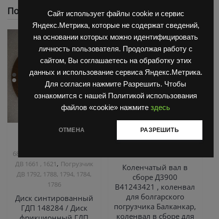
Похожие
Сайт использует файлы cookie и сервис
Яндекс.Метрика, которые не содержат сведений,
на основании которых можно идентифицировать
личность пользователя. Продолжая работу с
сайтом, Вы соглашаетесь на обработку этих
данных и использование сервиса Яндекс.Метрика.
Для согласия нажмите Разрешить. Чтобы
ознакомится с нашей Политикой использования
файлов «cookie» нажмите
здесь
ОТМЕНА
РАЗРЕШИТЬ
,
,
Запчасти Балканкар
Двигатель Д3900
Запчасти
,
Коробка ГДП(АКПП)
Балканкар
ТНВД
,
6860/6855/6870
Погрузчик
2500/3900
,
ДВ 1661 , 1621
Погрузчик
Коленчатый вал в
ДВ 1792, 1788, 1794, 1784,
сборе Д3900
1786
B41243421 , коленвал
для болгарского
Диск синтированный
погрузчика Балканкар,
ГДП 148284 / Диск
коленвал в сборе для
фрикционный ГДП