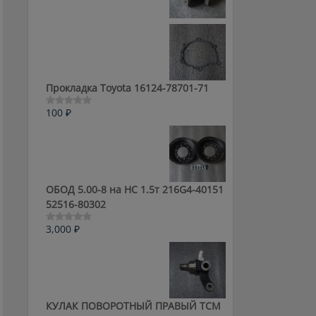
0
из
5
Прокладка Toyota 16124-78701-71
100
₽
Оценка
0
из
5
ОБОД 5.00-8 на HC 1.5т 216G4-40151
52516-80302
3,000
₽
Оценка
0
из
5
КУЛАК ПОВОРОТНЫЙ ПРАВЫЙ ТСМ