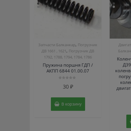
,
Запчасти Балканкар
Погрузчик
Двигат
,
ДВ 1661 , 1621
Погрузчик ДВ
Балка
1792, 1788, 1794, 1784, 1786
Колен
Д39
Пружина поршня ГДП /
коленв
АКПП 6844 01.00.07
погру
коле
Оценка
30
₽
0
двигат
из
5
В корзину