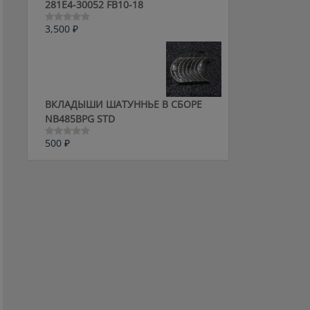
281E4-30052 FB10-18
3,500
₽
Оценка
0
из
5
ВКЛАДЫШИ ШАТУННЬЕ В СБОРЕ
NB485BPG STD
500
₽
Оценка
0
из
5