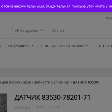
Главная
яются ознакомительными. Убедительная просьба уточняйте у м
Дос
Поли
х
Б
ГИДРАВЛИКА
ШИНЫ ДЛЯ СПЕЦТЕХНИКИ
СПЕЦТЕХ
й для погрузчиков
Запчасти Балканкар
ДАТЧИК 83530-
ДАТЧИК 83530-78201-71
Add a review.