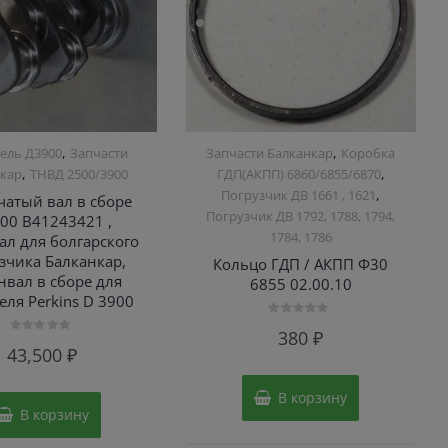
,
,
ель Д3900
Запчасти
Запчасти Балканкар
Коробка
,
,
нкар
ТНВД 2500/3900
ГДП(АКПП) 6860/6855/6870
,
Погрузчик ДВ 1661 , 1621
чатый вал в сборе
Погрузчик ДВ 1792, 1788, 1794,
00 B41243421 ,
1784, 1786
ал для болгарского
зчика Балканкар,
Кольцо ГДП / АКПП Ф30
нвал в сборе для
6855 02.00.10
еля Perkins D 3900
Оценка
380
₽
0
Оценка
43,500
₽
из
0
5
из
5
В корзину
В корзину