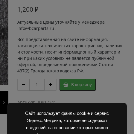
1,200
₽
Актуальные цены уточняйте у менеджера
info@bcarparts.ru .
Вся представленная на сайте информация,
касающаяся технических характеристик, наличия
и стоимости, носит информационный характер и
ни при каких условиях не является публичной
офертой, определяемой положениями Статьи
437(2) Гражданского кодекса РФ.
ДАТЧИК
В корзину
83530-
78201-
71
Артикул:
3D917341
quantity
Категории:
Запчасти Балканкар
,
Запчасти ЕП 001 /
Сайт использует файлы cookie и сервис
ЕП 006 / ЕП 011 / ЕС 301
Яндекс.Метрика, которые не содержат
сведений, на основании которых можно