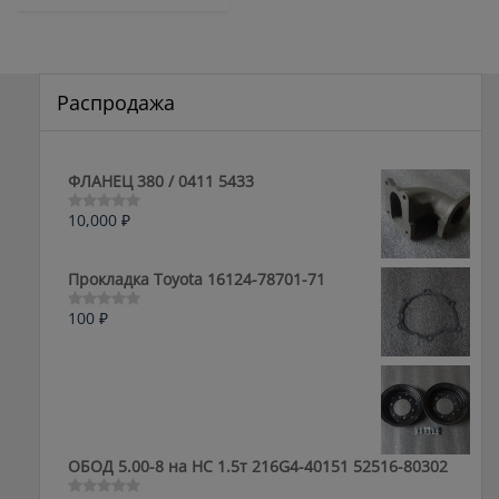
Распродажа
ФЛАНЕЦ 380 / 0411 5433
10,000
₽
Оценка
0
из
5
Прокладка Toyota 16124-78701-71
100
₽
Оценка
0
из
5
ОБОД 5.00-8 на HC 1.5т 216G4-40151 52516-80302