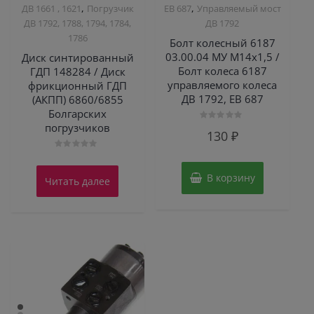
,
,
ДВ 1661 , 1621
Погрузчик
ЕВ 687
Управляемый мост
ДВ 1792, 1788, 1794, 1784,
ДВ 1792
1786
Болт колесный 6187
03.00.04 МУ М14х1,5 /
Диск синтированный
Болт колеса 6187
ГДП 148284 / Диск
управляемого колеса
фрикционный ГДП
ДВ 1792, ЕВ 687
(АКПП) 6860/6855
Болгарских
погрузчиков
Оценка
130
₽
0
из
5
Оценка
0
из
В корзину
Читать далее
5