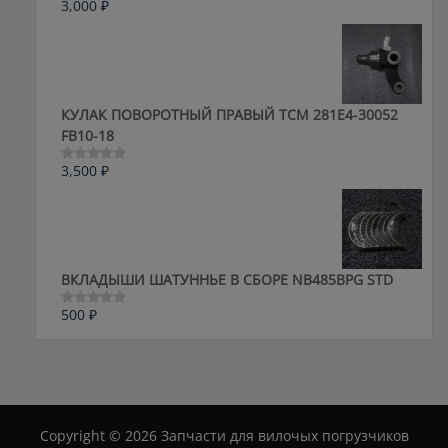
3,000
₽
Оценка
0
из
5
КУЛАК ПОВОРОТНЫЙ ПРАВЫЙ ТСМ 281E4-30052
FB10-18
3,500
₽
Оценка
0
из
5
ВКЛАДЫШИ ШАТУННЬЕ В СБОРЕ NB485BPG STD
500
₽
Оценка
0
из
5
Copyright © 2026 Запчасти для вилочых погрузчиков