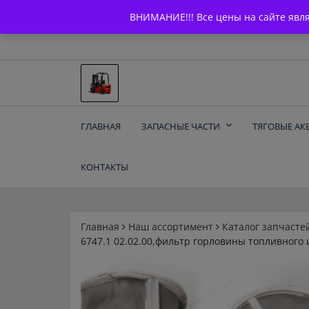
Skip
+7 (903) 294-61-75
info@bcarparts.ru
ВНИМАНИЕ!!! Все цены на сайте явл
to
content
Запчасти для вилочы
ГЛАВНАЯ
ЗАПАСНЫЕ ЧАСТИ
ТЯГОВЫЕ АК
погрузчиков и
КОНТАКТЫ
электротележек
Balkancar
Главная
Наш ассортимент
Каталог запчасте
6747.1 02.02.00,фильтр горловины топливного 