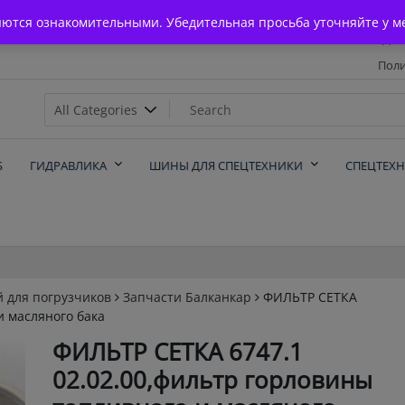
Главная
яются ознакомительными. Убедительная просьба уточняйте у м
Дос
Поли
х
Б
ГИДРАВЛИКА
ШИНЫ ДЛЯ СПЕЦТЕХНИКИ
СПЕЦТЕХ
й для погрузчиков
Запчасти Балканкар
ФИЛЬТР СЕТКА
и масляного бака
ФИЛЬТР СЕТКА 6747.1
02.02.00,фильтр горловины