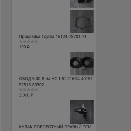
0
из
5
Прокладка Toyota 16124-78701-71
100
₽
Оценка
0
из
5
ОБОД 5.00-8 на HC 1.5т 216G4-40151
52516-80302
3,000
₽
Оценка
0
из
5
КУЛАК ПОВОРОТНЫЙ ПРАВЫЙ ТСМ