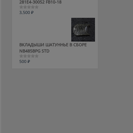
281E4-30052 FB10-18
3,500
₽
Оценка
0
из
5
ВКЛАДЫШИ ШАТУННЬЕ В СБОРЕ
NB485BPG STD
500
₽
Оценка
0
из
5