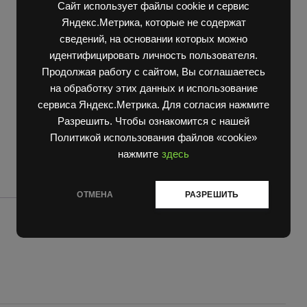
горловины
Категории:
Запчасти Балканкар
,
Погрузчик ДВ
Сайт использует файлы cookie и сервис
топливного
1661 , 1621
,
Погрузчик ДВ 1792, 1788, 1794, 1784,
Яндекс.Метрика, которые не содержат
и
1786
сведений, на основании которых можно
масляного
идентифицировать личность пользователя.
бака
Продолжая работу с сайтом, Вы соглашаетесь
quantity
на обработку этих данных и использование
сервиса Яндекс.Метрика. Для согласия нажмите
Разрешить. Чтобы ознакомится с нашей
Политикой использования файлов «cookie»
нажмите
здесь
ОТМЕНА
РАЗРЕШИТЬ