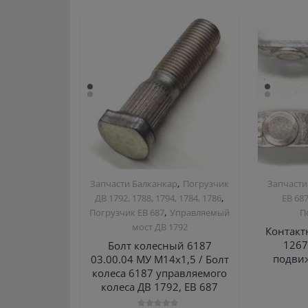
,
Запчасти Балканкар
Погрузчик
Запчасти
,
ДВ 1792, 1788, 1794, 1784, 1786
ЕВ 68
,
Погрузчик ЕВ 687
Управляемый
П
мост ДВ 1792
Контакт
1267
Болт колесный 6187
подвиж
03.00.04 МУ М14х1,5 / Болт
колеса 6187 управляемого
колеса ДВ 1792, ЕВ 687