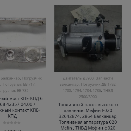
,
,
 Балканкар
Погрузчик
Двигатель Д3900
Запчасти
,
,
,
7
Погрузчик ЕВ 717
Балканкар
Погрузчик ДВ 1792,
,
огрузчик ЕВ 735
1788, 1794, 1784, 1786
ТНВД
2500/3900
ный мост КПЕ-КПД 6
68 42357 04.00 /
Топливный насос высокого
ный контакт КПЕ-
давления Мефин F020
КПД
B2642874, 2864 Балканкар,
Топливная аппаратура 020
Mefin , ТНВД Мефин ф020
Оценка