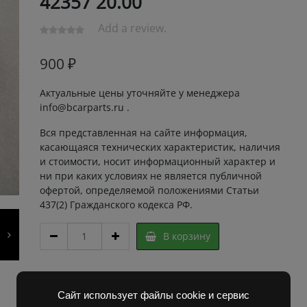
42357 20.00
Add a review.
900
₽
Актуальные цены уточняйте у менеджера
info@bcarparts.ru .
Вся представленная на сайте информация,
касающаяся технических характеристик, наличия
и стоимости, носит информационный характер и
ни при каких условиях не является публичной
офертой, определяемой положениями Статьи
437(2) Гражданского кодекса РФ.
КОНТАКТОДЕРЖАТЕЛЬ
В корзину
КПД-6
261387
42357
Артикул:
2D31137 Super
10.00
Категорий:
Запчасти Балканкар
,
Запчасти ЕП 001 /
Сайт использует файлы cookie и сервис
42357
ЕП 006 / ЕП 011 / ЕС 301
,
Погрузчик ЕВ 687
,