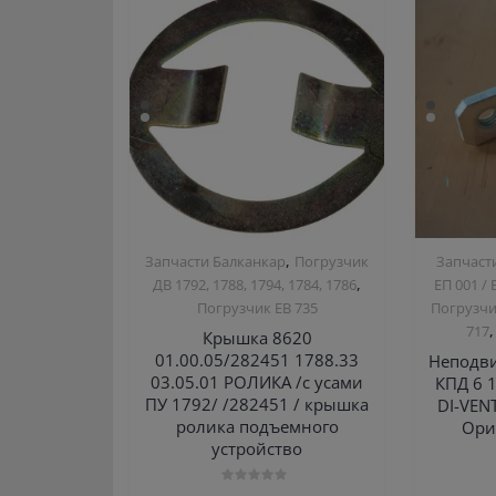
,
Запчасти Балканкар
Погрузчик
Запчаст
,
ДВ 1792, 1788, 1794, 1784, 1786
ЕП 001 / 
Погрузчик ЕВ 735
Погрузчи
717
Крышка 8620
01.00.05/282451 1788.33
Неподви
03.05.01 РОЛИКА /с усами
КПД 6 
ПУ 1792/ /282451 / крышка
DI-VEN
ролика подъемного
Ори
устройство
Оценка