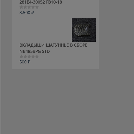
281E4-30052 FB10-18
3,500
₽
Оценка
0
из
5
ВКЛАДЫШИ ШАТУННЬЕ В СБОРЕ
NB485BPG STD
500
₽
Оценка
0
из
5