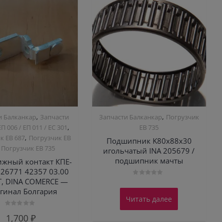
,
,
и Балканкар
Запчасти
Запчасти Балканкар
Погрузчик
,
ЕП 006 / ЕП 011 / ЕС 301
ЕВ 735
,
к ЕВ 687
Погрузчик ЕВ
Подшипник K80х88х30
,
Погрузчик ЕВ 735
игольчатый INA 205679 /
подшипник мачты
жный контакт КПЕ-
126771 42357 03.00
T, DINA COMERCE —
Оценка
0
гинал Болгария
из
Читать далее
5
Оценка
1,700
₽
0