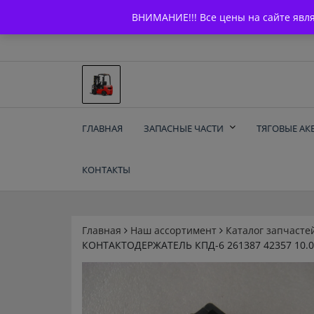
Skip
+7 (903) 294-61-75
info@bcarparts.ru
ВНИМАНИЕ!!! Все цены на сайте явл
to
content
Запчасти для вилочы
ГЛАВНАЯ
ЗАПАСНЫЕ ЧАСТИ
ТЯГОВЫЕ АК
погрузчиков и
КОНТАКТЫ
электротележек
Balkancar
Главная
Наш ассортимент
Каталог запчасте
КОНТАКТОДЕРЖАТЕЛЬ КПД-6 261387 42357 10.00