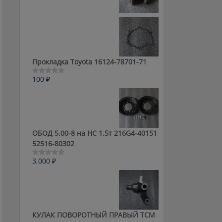
0
из
5
Прокладка Toyota 16124-78701-71
100
₽
Оценка
0
из
5
ОБОД 5.00-8 на HC 1.5т 216G4-40151
52516-80302
3,000
₽
Оценка
0
из
5
КУЛАК ПОВОРОТНЫЙ ПРАВЫЙ ТСМ