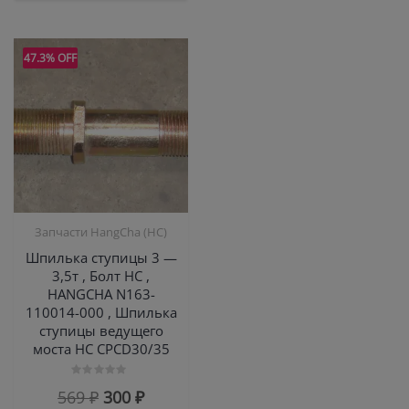
47.3% OFF
Запчасти HangCha (HC)
Шпилька ступицы 3 —
3,5т , Болт HC ,
HANGCHA N163-
110014-000 , Шпилька
ступицы ведущего
моста НС CPCD30/35
Оценка
Первоначальная
Текущая
569
₽
300
₽
0
из