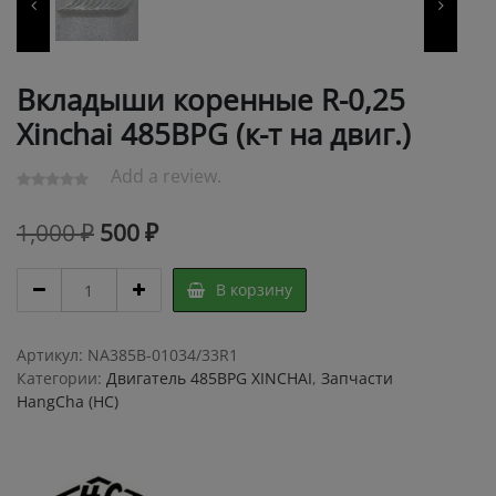
Вкладыши коренные R-0,25
Xinchai 485BPG (к-т на двиг.)
Add a review.
Первоначальная
Текущая
1,000
₽
500
₽
цена
цена:
Вкладыши
В корзину
составляла
500 ₽.
коренные
R-
1,000 ₽.
0,25
Артикул:
NA385B-01034/33R1
Xinchai
Категории:
Двигатель 485BPG XINCHAI
,
Запчасти
485BPG
HangCha (HC)
(к-
т
на
двиг.)