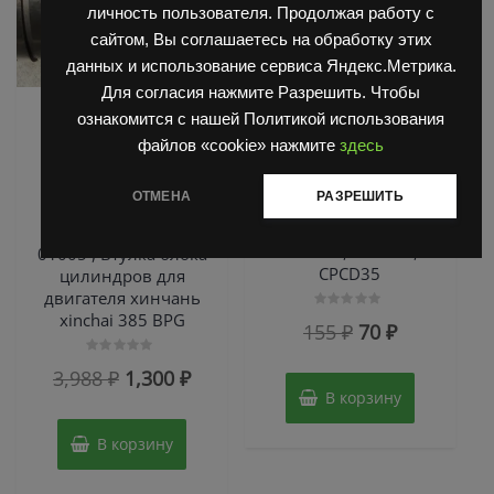
личность пользователя. Продолжая работу с
сайтом, Вы соглашаетесь на обработку этих
данных и использование сервиса Яндекс.Метрика.
Для согласия нажмите Разрешить. Чтобы
Двигатель 490BPG
Запчасти HangCha (HC)
ознакомится с нашей Политикой использования
,
XINCHAI
Запчасти
Болт колесный задний
файлов «cookie» нажмите
здесь
HangCha (HC)
N163-220011-000
Hangcha 2,0 — 3,5 т ,
Гильза блока
ОТМЕНА
РАЗРЕШИТЬ
Болт HC , Heli,
цилиндров HC
N163220011000 ,
(HANGCHA) NA385B-
CPCD20, CPCD30,
01005 , Втулка блока
CPCD35
цилиндров для
двигателя хинчань
xinchai 385 BPG
Оценка
Первоначаль
Текущая
155
₽
70
₽
0
из
цена
цена:
5
Оценка
Первоначальная
Текущая
3,988
₽
1,300
₽
0
составляла
70 ₽.
из
В корзину
цена
цена:
5
155 ₽.
составляла
1,300 ₽.
В корзину
3,988 ₽.