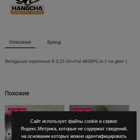
quantity
Описание
Бренд
Вкладыши коренные R-0,25 Xinchai 485BPG (к-т на двиг.)
Похожие
67.4% OFF
54.9% OFF
Сайт использует файлы cookie и сервис
Яндекс.Метрика, которые не содержат сведений,
на основании которых можно идентифицировать