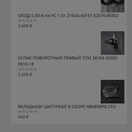
ОБОД 5.00-8 на HC 1.5т 216G4-40151 52516-80302
3,000
₽
Оценка
0
из
5
КУЛАК ПОВОРОТНЫЙ ПРАВЫЙ ТСМ 281E4-30052
FB10-18
3,500
₽
Оценка
0
из
5
ВКЛАДЫШИ ШАТУННЬЕ В СБОРЕ NB485BPG STD
500
₽
Оценка
0
из
5