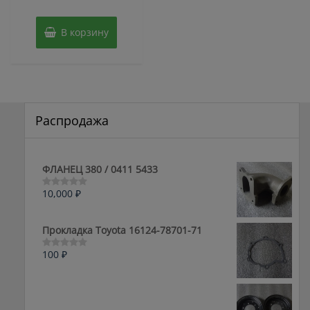
цена
цена:
5
составляла
300 ₽.
В корзину
569 ₽.
Распродажа
ФЛАНЕЦ 380 / 0411 5433
10,000
₽
Оценка
0
из
5
Прокладка Toyota 16124-78701-71
100
₽
Оценка
0
из
5