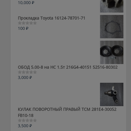
10,000
₽
Оценка
0
из
5
Прокладка Toyota 16124-78701-71
100
₽
Оценка
0
из
5
ОБОД 5.00-8 на HC 1.5т 216G4-40151 52516-80302
3,000
₽
Оценка
0
из
5
КУЛАК ПОВОРОТНЫЙ ПРАВЫЙ ТСМ 281E4-30052
FB10-18
3,500
₽
Оценка
0