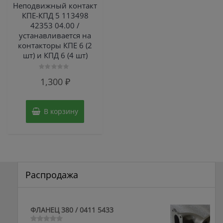
Неподвижный контакт
КПЕ-КПД 5 113498
42353 04.00 /
устанавливается на
контакторы КПЕ 6 (2
шт) и КПД 6 (4 шт)
Оценка
1,300
₽
0
из
5
В корзину
Распродажа
ФЛАНЕЦ 380 / 0411 5433