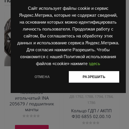
Похожие
Сайт использует файлы cookie и сервис
Яндекс.Метрика, которые не содержат сведений,
на основании которых можно идентифицировать
личность пользователя. Продолжая работу с
сайтом, Вы соглашаетесь на обработку этих
данных и использование сервиса Яндекс.Метрика.
Для согласия нажмите Разрешить. Чтобы
ознакомится с нашей Политикой использования
файлов «cookie» нажмите
здесь
,
,
Запчасти Балканкар
Запчасти Балканкар
ОТМЕНА
РАЗРЕШИТЬ
Погрузчик ЕВ 735
Коробка ГДП(АКПП)
,
6860/6855/6870
Погрузчик
Подшипник
,
ДВ 1661 , 1621
Погрузчик
K80х88х30
ДВ 1792, 1788, 1794, 1784,
игольчатый INA
1786
205679 / подшипник
мачты
Кольцо ГДП / АКПП
Ф30 6855 02.00.10
Оценка
0
из
Оценка