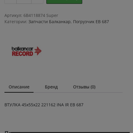
45х55х22
221162
INA
Артикул:
6B4118874 Super
IR
Категории:
Запчасти Балканкар
,
Погрузчик ЕВ 687
ЕВ
687
quantity
Описание
Бренд
Отзывы (0)
ВТУЛКА 45х55х22 221162 INA IR ЕВ 687