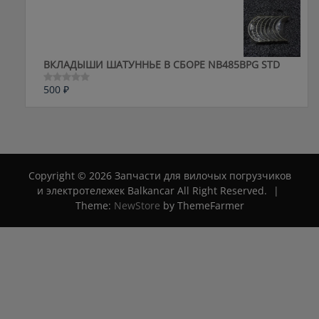
из
5
ВКЛАДЫШИ ШАТУННЬЕ В СБОРЕ NB485BPG STD
500
₽
Оценка
0
из
5
Copyright © 2026 Запчасти для вилочых погрузчиков
и электротележек Balkancar All Right Reserved.
|
Theme:
NewStore
by ThemeFarmer