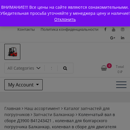
Skip
+7 (903) 294-61-75
info@bcarparts.ru
ВНИМАНИЕ!!! Все цены на сайте являются ознакомительными.
to
Главная
Магазин
О Компании
Каталоги
Убедительная просьба уточняйте у менеджера цену и наличие!
content
Отклонить
Сертификаты
Доставка и оплата
Гарантия
Вакансии
Контакты
Политика конфиденциальности
Запчасти для вилочых
0
Total
0
₽
погрузчиков и
My Account
электротележек Balkancar
Главная
Наш ассортимент
Каталог запчастей для
погрузчиков
Запчасти Балканкар
Коленчатый вал в
сборе Д3900 B41243421 , коленвал для болгарского
погрузчика Балканкар, коленвал в сборе для двигателя