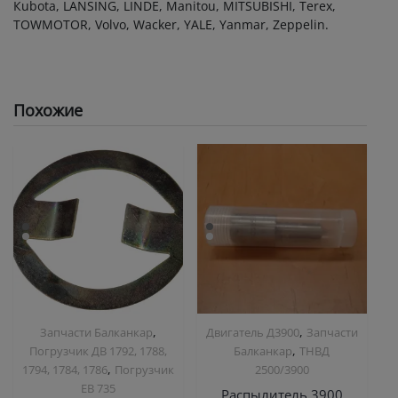
Кubоtа, LАNSING, LINDЕ, Маnitоu, МIТSUВISНI, Теrех,
ТОWМОТОR, Vоlvо, Wасkеr, YАLЕ, Yаnmаr, Zерреlin.
Похожие
,
,
Запчасти Балканкар
Двигатель Д3900
Запчасти
,
Погрузчик ДВ 1792, 1788,
Балканкар
ТНВД
,
1794, 1784, 1786
Погрузчик
2500/3900
ЕВ 735
Распылитель 3900