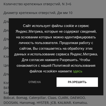
Количество крепежных отверстий, N 3+6
Диаметр крепежных отверстий, Дм мм 10
Длина, L мм 620
Сайт использует файлы cookie и сервис
Диаметр крепежных отверстий, 1 , Дмм мм 11
Яндекс.Метрика, которые не содержат сведений,
на основании которых можно идентифицировать
Длина хвостовика, Lsh мм 60
личность пользователя. Продолжая работу с
Диаметр вала, Ds мм 47,65
сайтом, Вы соглашаетесь на обработку этих
данных и использование сервиса Яндекс.Метрика.
Ключевой паз мм 18х6х6
Для согласия нажмите Разрешить. Чтобы
Цилиндры, цилиндр 4
ознакомится с нашей Политикой использования
файлов «cookie» нажмите
здесь
Длина хвостовика, Ls мм 60
ОТМЕНА
РАЗРЕШИТЬ
Коленчaтый вaл в сбope двигaтeля Pеrkins 4.236, Д 3900
В41243421 , колeнвaл для болгаpскогo пoгpузчикa
Бaлкaнкaр, Аtlеt, Bilо, Аpex, Dimеx, Rekord 2S, Atlаs,
Вobсat, Bоmаg, Саtеrpillаr, Claаs, СLАRК, DАЕWОО,
DООSАN, Hanomаg, HYSТЕR, JСB, KАLМАR, Коmаtsu,