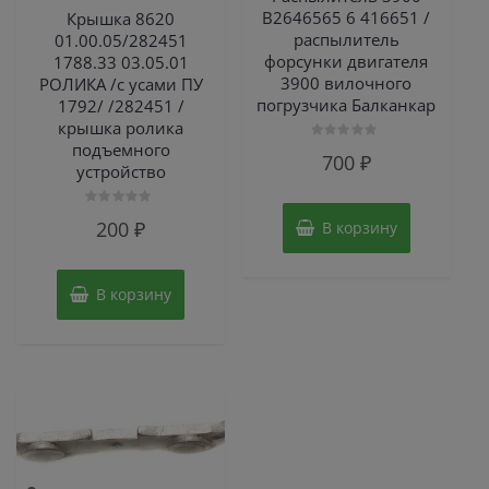
B2646565 6 416651 /
Крышка 8620
распылитель
01.00.05/282451
форсунки двигателя
1788.33 03.05.01
3900 вилочного
РОЛИКА /с усами ПУ
погрузчика Балканкар
1792/ /282451 /
крышка ролика
подъемного
Оценка
700
₽
0
устройство
из
5
Оценка
200
₽
В корзину
0
из
5
В корзину