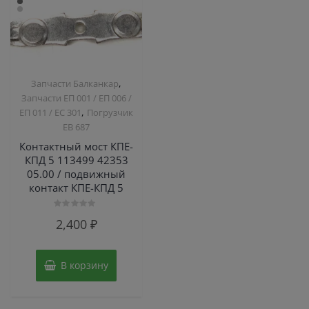
,
Запчасти Балканкар
Запчасти ЕП 001 / ЕП 006 /
,
ЕП 011 / ЕС 301
Погрузчик
ЕВ 687
Контактный мост КПЕ-
КПД 5 113499 42353
05.00 / подвижный
контакт КПЕ-КПД 5
Оценка
2,400
₽
0
из
5
В корзину