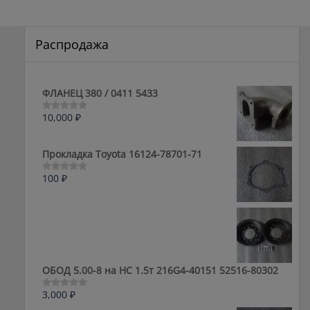
Распродажа
ФЛАНЕЦ 380 / 0411 5433
10,000
₽
Оценка
0
из
5
Прокладка Toyota 16124-78701-71
100
₽
Оценка
0
из
5
ОБОД 5.00-8 на HC 1.5т 216G4-40151 52516-80302
3,000
₽
Оценка
0