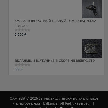
из
5
КУЛАК ПОВОРОТНЫЙ ПРАВЫЙ ТСМ 281E4-30052
FB10-18
3,500
₽
Оценка
0
из
5
ВКЛАДЫШИ ШАТУННЬЕ В СБОРЕ NB485BPG STD
500
₽
Оценка
0
из
5
Copyright © 2026 Запчасти для вилочых погрузчиков
и электротележек Balkancar All Right Reserved.
|