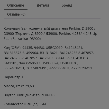
двигателя
Описание
Детали
Бренд
Perkins
D
Отзывы (0)
3900
quantity
Коленвал (вал коленчатый) двигателя Perkins D-3900 /
D3900 (Перкинс Д-3900 / Д3900). Perkins 4.236/ 4.248 Lip
Seal (Balkankar D3900)
Код (OEM): 94435, 94436, U5BG0019, B41243421,
В31315873 6, 459964, В31313421, В41243256 8 467857,
В41243256 8 467857, 3417610, В31415292 6 418313,
GM1101, 94435/68609, U5BG0024, U5BG0026,
3637401M91, 3637402M91, 4227066M91, 4223939M91
Параметры
Масса, Вт кг 29,63
Внутренний диаметр, d мм 10
Количество шлицев, F 44