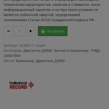
технических характеристик, наличия и стоимости, носит
информационный характер и ни при каких условиях не
является публичной офертой, определяемой
положениями Статьи 437(2) Гражданского кодекса РФ.
Коленчатый
В корзину
вал
в
сборе
Артикул:
3A390111 Super
Д3900
Категории:
Двигатель Д3900
,
Запчасти Балканкар
,
ТНВД
B41243421
2500/3900
,
Метки:
Балканкар
,
Двигатель Д3900
коленвал
для
болгарского
погрузчика
Балканкар,
коленвал
в
сборе
для