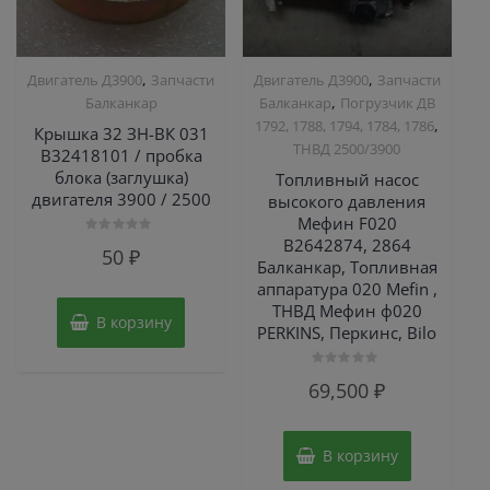
,
,
Двигатель Д3900
Запчасти
Двигатель Д3900
Запчасти
,
Балканкар
Балканкар
Погрузчик ДВ
,
1792, 1788, 1794, 1784, 1786
Крышка 32 ЗН-ВК 031
ТНВД 2500/3900
В32418101 / пробка
блока (заглушка)
Топливный насос
двигателя 3900 / 2500
высокого давления
Мефин F020
B2642874, 2864
Оценка
50
₽
0
Балканкар, Топливная
из
5
аппаратура 020 Mefin ,
ТНВД Мефин ф020
В корзину
PERKINS, Перкинс, Bilo
Оценка
69,500
₽
0
из
5
В корзину