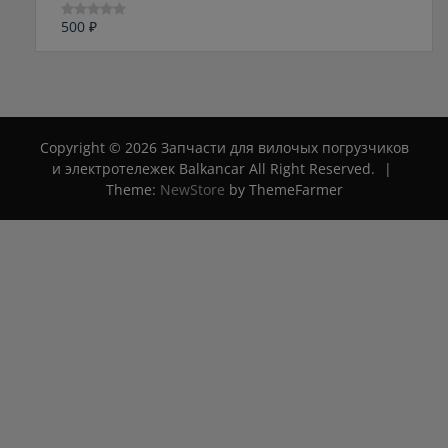
500
₽
Оценка
0
из
5
Copyright © 2026 Запчасти для вилочых погрузчиков
и электротележек Balkancar All Right Reserved.
|
Theme:
NewStore
by ThemeFarmer