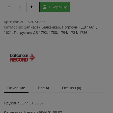
Пружина
В корзину
поршня
ГДП
/
Артикул:
2E11526 Super
АКПП
Категории:
Запчасти Балканкар
,
Погрузчик ДВ 1661 ,
6844
1621
,
Погрузчик ДВ 1792, 1788, 1794, 1784, 1786
01.00.07
quantity
Описание
Бренд
Отзывы (0)
Пружина 6844 01.00.07
Каталожный номер 6844 01.00.07