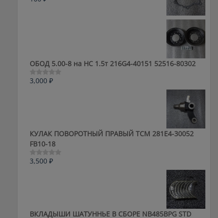
Оценка
0
из
5
ОБОД 5.00-8 на HC 1.5т 216G4-40151 52516-80302
3,000
₽
Оценка
0
из
5
КУЛАК ПОВОРОТНЫЙ ПРАВЫЙ ТСМ 281E4-30052
FB10-18
3,500
₽
Оценка
0
из
5
ВКЛАДЫШИ ШАТУННЬЕ В СБОРЕ NB485BPG STD