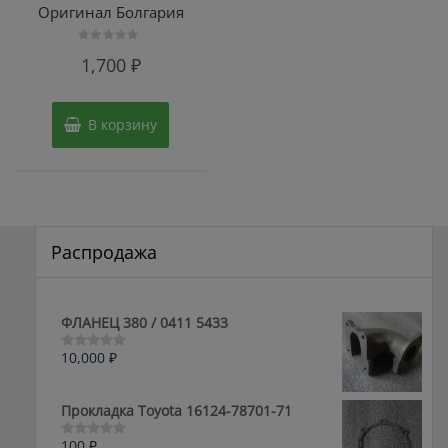
Оригинал Болгария
Оценка
1,700
₽
0
из
5
В корзину
Распродажа
ФЛАНЕЦ 380 / 0411 5433
10,000
₽
Оценка
0
из
5
Прокладка Toyota 16124-78701-71
100
₽