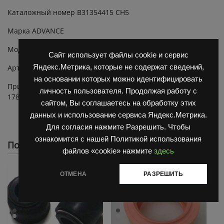
Каталожный номер В31354415 CH5
Марка ADVANCE
Модель на двигателя Д3900К 4.236
Сайт использует файлы cookie и сервис
Яндекс.Метрика, которые не содержат сведений,
Артикул: В31354415
на основании которых можно идентифицировать
Применение: ДВ 1792, ДВ 1784, ДВ 1788, ДВ 1794, ДВ
личность пользователя. Продолжая работу с
1786 и их модификации .33, .40, ,45
сайтом, Вы соглашаетесь на обработку этих
данных и использование сервиса Яндекс.Метрика.
Для согласия нажмите Разрешить. Чтобы
ознакомится с нашей Политикой использования
Похожие
файлов «cookie» нажмите
здесь
ОТМЕНА
РАЗРЕШИТЬ