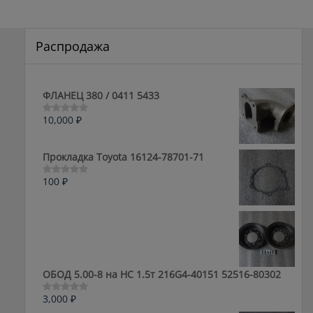
Распродажа
ФЛАНЕЦ 380 / 0411 5433
10,000
₽
Оценка
0
из
5
Прокладка Toyota 16124-78701-71
100
₽
Оценка
0
из
5
ОБОД 5.00-8 на HC 1.5т 216G4-40151 52516-80302
3,000
₽
Оценка
0