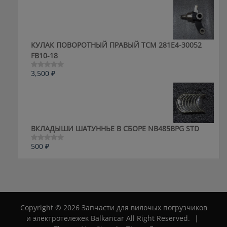
из
5
КУЛАК ПОВОРОТНЫЙ ПРАВЫЙ ТСМ 281E4-30052
FB10-18
3,500
₽
Оценка
0
из
5
ВКЛАДЫШИ ШАТУННЬЕ В СБОРЕ NB485BPG STD
500
₽
Оценка
0
из
5
Copyright © 2026 Запчасти для вилочых погрузчиков
и электротележек Balkancar All Right Reserved.
|