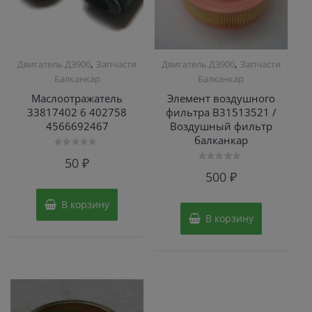
,
,
Двигатель Д3900
Запчасти
Двигатель Д3900
Запчасти
Балканкар
Балканкар
Маслоотражатель
Элемент воздушного
33817402 6 402758
фильтра В31513521 /
4566692467
Воздушный фильтр
балканкар
Оценка
50
₽
0
Оценка
из
500
₽
0
5
из
5
В корзину
В корзину