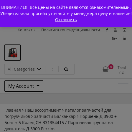
Skip
+7 (903) 294-61-75
info@bcarparts.ru
ВНИМАНИЕ!!! Все цены на сайте являются ознакомительными.
to
Главная
Магазин
О Компании
Каталоги
Убедительная просьба уточняйте у менеджера цену и наличие!
content
Отклонить
Сертификаты
Доставка и оплата
Гарантия
Вакансии
Контакты
Политика конфиденциальности
Запчасти для вилочых
0
Total
0
₽
погрузчиков и
My Account
электротележек Balkancar
Главная
Наш ассортимент
Каталог запчастей для
погрузчиков
Запчасти Балканкар
Поршень Д 3900 +
Болт + 5 Колец CH В31354415 / Поршневая группа на
двигатель Д 3900 Perkins