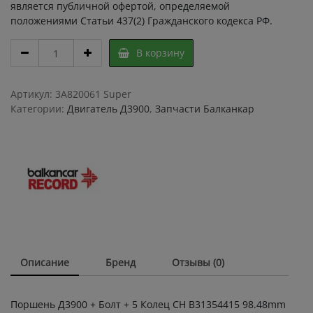
является публичной офертой, определяемой
положениями Статьи 437(2) Гражданского кодекса РФ.
Поршень
В корзину
Д
3900
+
Артикул:
3A820061 Super
Болт
Категории:
Двигатель Д3900
,
Запчасти Балканкар
+
5
Колец
CH
В31354415
/
Поршневая
группа
на
двигатель
Описание
Бренд
Отзывы (0)
Д
3900
Perkins
Поршень Д3900 + Болт + 5 Колец CH В31354415 98.48mm
quantity