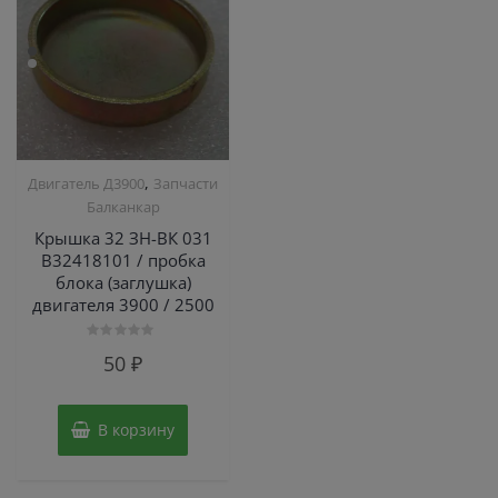
,
Двигатель Д3900
Запчасти
Балканкар
Крышка 32 ЗН-ВК 031
В32418101 / пробка
блока (заглушка)
двигателя 3900 / 2500
Оценка
50
₽
0
из
5
В корзину