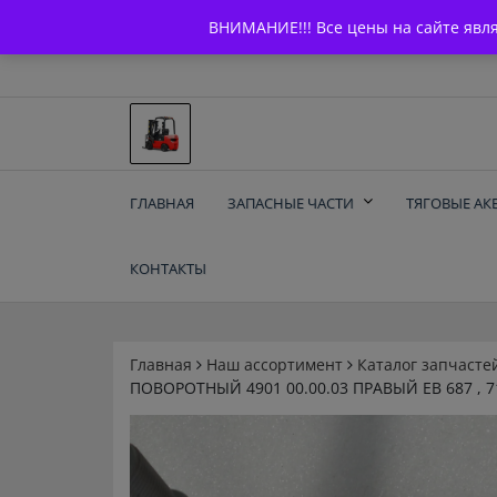
Skip
+7 (903) 294-61-75
info@bcarparts.ru
ВНИМАНИЕ!!! Все цены на сайте явл
to
content
Запчасти для вилочы
ГЛАВНАЯ
ЗАПАСНЫЕ ЧАСТИ
ТЯГОВЫЕ АК
погрузчиков и
КОНТАКТЫ
электротележек
Balkancar
Главная
Наш ассортимент
Каталог запчасте
ПОВОРОТНЫЙ 4901 00.00.03 ПРАВЫЙ ЕВ 687 , 7