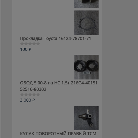
0
из
5
Прокладка Toyota 16124-78701-71
100
₽
Оценка
0
из
5
ОБОД 5.00-8 на HC 1.5т 216G4-40151
52516-80302
3,000
₽
Оценка
0
из
5
КУЛАК ПОВОРОТНЫЙ ПРАВЫЙ ТСМ