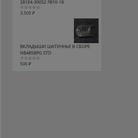
281E4-30052 FB10-18
3,500
₽
Оценка
0
из
5
ВКЛАДЫШИ ШАТУННЬЕ В СБОРЕ
NB485BPG STD
500
₽
Оценка
0
из
5