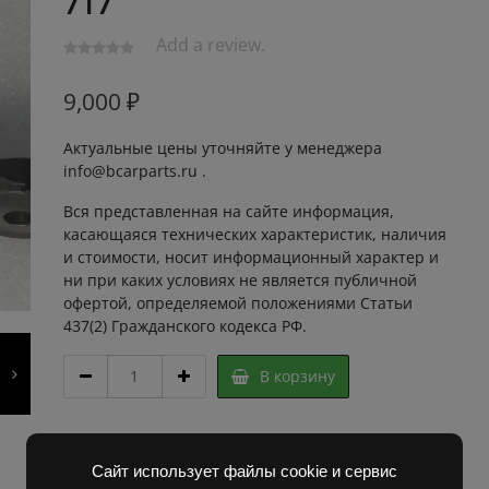
717
Add a review.
9,000
₽
Актуальные цены уточняйте у менеджера
info@bcarparts.ru .
Вся представленная на сайте информация,
касающаяся технических характеристик, наличия
и стоимости, носит информационный характер и
ни при каких условиях не является публичной
офертой, определяемой положениями Статьи
437(2) Гражданского кодекса РФ.
КУЛАК
В корзину
ПОВОРОТНЫЙ
4901
00.00.03
Артикул:
2I20201 Super
ПРАВЫЙ
Категории:
Запчасти Балканкар
,
Погрузчик ЕВ 687
,
Сайт использует файлы cookie и сервис
ЕВ
Погрузчик ЕВ 717