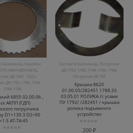
,
,
и Балканкар
Коробка
Запчасти Балканкар
Погрузчик
,
,
ПП) 6860/6855/6870
ДВ 1792, 1788, 1794, 1784, 1786
,
зчик ДВ 1661 , 1621
Погрузчик ЕВ 735
к ДВ 1792, 1788, 1794,
Крышка 8620
1784, 1786
01.00.05/282451 1788.33
03.05.01 РОЛИКА /с усами
нкий 6855 02.00.06 ,
ПУ 1792/ /282451 / крышка
ск АКПП (ГДП)
ролика подъемного
рского погрузчика
устройство
y D1=139.3 D2=90
=1.5 AT-TA:45
Оценка
200
₽
0
Оценка