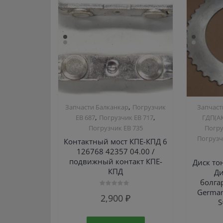
,
Запчасти Балканкар
Погрузчик
Запчаст
,
,
ЕВ 687
Погрузчик ЕВ 717
ГДП(АК
Погрузчик ЕВ 735
Погру
Погрузчи
Контактный мост КПЕ-КПД 6
126768 42357 04.00 /
подвижный контакт КПЕ-
Диск то
КПД
Ди
болга
German
Оценка
2,900
₽
0
S
из
5