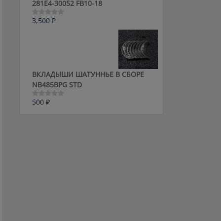
281E4-30052 FB10-18
3,500
₽
Оценка
0
из
5
ВКЛАДЫШИ ШАТУННЬЕ В СБОРЕ
NB485BPG STD
500
₽
Оценка
0
из
5