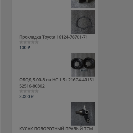
0
из
5
Прокладка Toyota 16124-78701-71
100
₽
Оценка
0
из
5
ОБОД 5.00-8 на HC 1.5т 216G4-40151
52516-80302
3,000
₽
Оценка
0
из
5
КУЛАК ПОВОРОТНЫЙ ПРАВЫЙ ТСМ