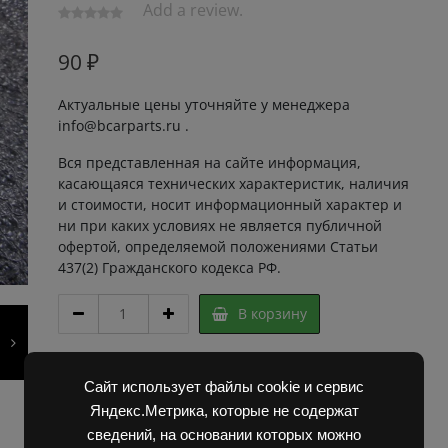
Add a review.
90
₽
Актуальные цены уточняйте у менеджера
info@bcarparts.ru .
Вся представленная на сайте информация,
касающаяся технических характеристик, наличия
и стоимости, носит информационный характер и
ни при каких условиях не является публичной
офертой, определяемой положениями Статьи
437(2) Гражданского кодекса РФ.
ПЛАСТИНА
В корзину
6191
01.02.05
РЕГУЛИРУЮЩАЯ
Артикул:
2F20041 Super
168267
Сайт использует файлы cookie и сервис
Категории:
Запчасти Балканкар
,
Погрузчик ЕВ 687
quantity
Яндекс.Метрика, которые не содержат
сведений, на основании которых можно