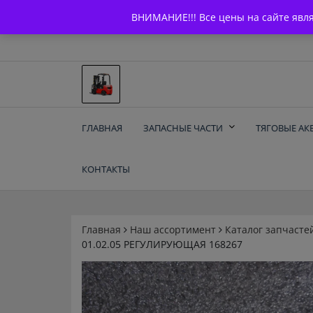
Skip
+7 (903) 294-61-75
info@bcarparts.ru
ВНИМАНИЕ!!! Все цены на сайте явл
to
content
Запчасти для вилочы
ГЛАВНАЯ
ЗАПАСНЫЕ ЧАСТИ
ТЯГОВЫЕ АК
погрузчиков и
КОНТАКТЫ
электротележек
Balkancar
Главная
Наш ассортимент
Каталог запчасте
01.02.05 РЕГУЛИРУЮЩАЯ 168267