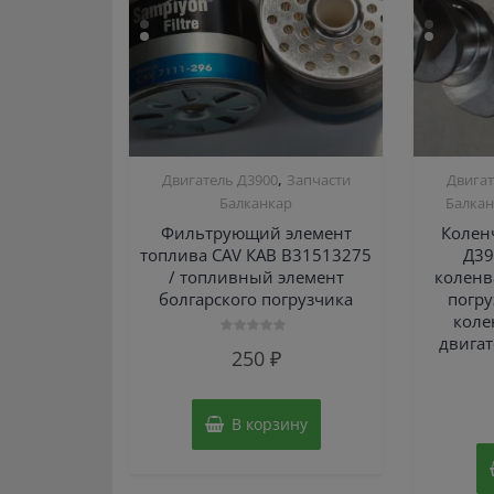
,
Двигатель Д3900
Запчасти
Двигат
Балканкар
Балка
Фильтрующий элемент
Колен
топлива CAV КАВ B31513275
Д39
/ топливный элемент
коленв
болгарского погрузчика
погру
коле
двигат
Оценка
250
₽
0
из
5
В корзину