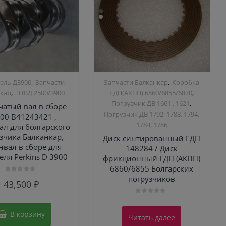
,
,
ель Д3900
Запчасти
Запчасти Балканкар
Коробка
,
,
нкар
ТНВД 2500/3900
ГДП(АКПП) 6860/6855/6870
,
Погрузчик ДВ 1661 , 1621
чатый вал в сборе
Погрузчик ДВ 1792, 1788, 1794,
00 B41243421 ,
1784, 1786
ал для болгарского
зчика Балканкар,
Диск синтированный ГДП
нвал в сборе для
148284 / Диск
еля Perkins D 3900
фрикционный ГДП (АКПП)
6860/6855 Болгарских
погрузчиков
Оценка
43,500
₽
0
из
5
Оценка
0
из
В корзину
Читать далее
5