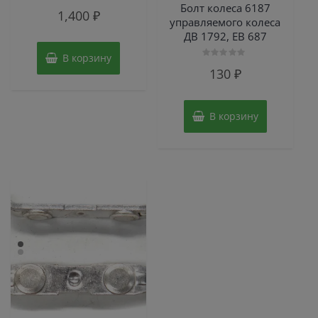
Болт колеса 6187
Оценка
1,400
₽
0
управляемого колеса
из
5
ДВ 1792, ЕВ 687
В корзину
Оценка
130
₽
0
из
5
В корзину