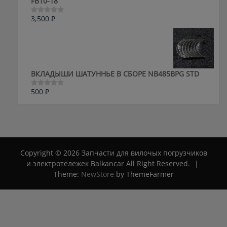
FB10-18
3,500
₽
Оценка
0
из
5
ВКЛАДЫШИ ШАТУННЬЕ В СБОРЕ NB485BPG STD
500
₽
Оценка
0
из
5
Copyright © 2026 Запчасти для вилочых погрузчиков
и электротележек Balkancar All Right Reserved.
|
Theme:
NewStore
by ThemeFarmer