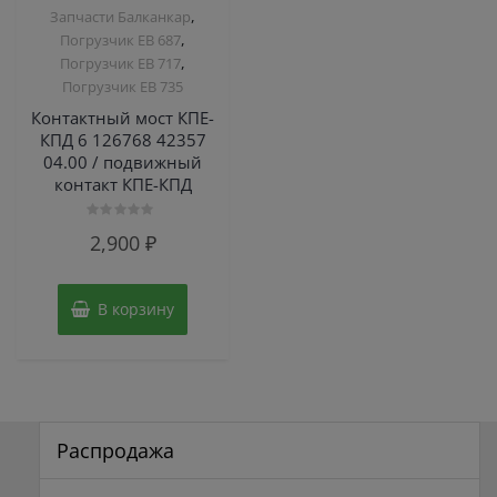
,
Запчасти Балканкар
,
Погрузчик ЕВ 687
,
Погрузчик ЕВ 717
Погрузчик ЕВ 735
Контактный мост КПЕ-
КПД 6 126768 42357
04.00 / подвижный
контакт КПЕ-КПД
Оценка
2,900
₽
0
из
5
В корзину
Распродажа