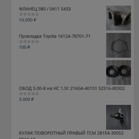
ФЛАНЕЦ 380 / 0411 5433
10,000
₽
Оценка
0
из
5
Прокладка Toyota 16124-78701-71
100
₽
Оценка
0
из
5
ОБОД 5.00-8 на HC 1.5т 216G4-40151 52516-80302
3,000
₽
Оценка
0
из
5
КУЛАК ПОВОРОТНЫЙ ПРАВЫЙ ТСМ 281E4-30052