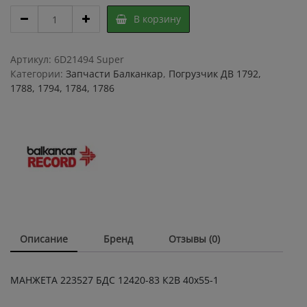
МАНЖЕТА
В корзину
223527
БДС
12420-
Артикул:
6D21494 Super
83
Категории:
Запчасти Балканкар
,
Погрузчик ДВ 1792,
К2В
1788, 1794, 1784, 1786
40х55-
1
quantity
Описание
Бренд
Отзывы (0)
МАНЖЕТА 223527 БДС 12420-83 К2В 40х55-1