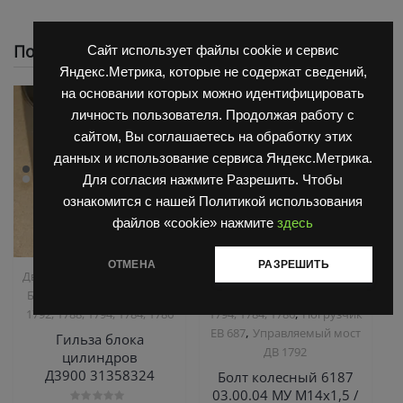
Похожие
Сайт использует файлы cookie и сервис
Яндекс.Метрика, которые не содержат сведений,
на основании которых можно идентифицировать
личность пользователя. Продолжая работу с
сайтом, Вы соглашаетесь на обработку этих
данных и использование сервиса Яндекс.Метрика.
Для согласия нажмите Разрешить. Чтобы
ознакомится с нашей Политикой использования
файлов «cookie» нажмите
здесь
ОТМЕНА
РАЗРЕШИТЬ
,
,
Двигатель Д3900
Запчасти
Запчасти Балканкар
,
Балканкар
Погрузчик ДВ
Погрузчик ДВ 1792, 1788,
,
1792, 1788, 1794, 1784, 1786
1794, 1784, 1786
Погрузчик
,
ЕВ 687
Управляемый мост
Гильза блока
ДВ 1792
цилиндров
Д3900 31358324
Болт колесный 6187
03.00.04 МУ М14х1,5 /