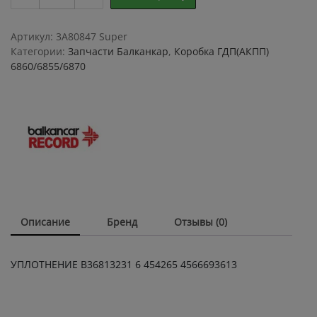
В36813231
6
454265
Артикул:
3A80847 Super
4566693613
Категории:
Запчасти Балканкар
,
Коробка ГДП(АКПП)
quantity
6860/6855/6870
Описание
Бренд
Отзывы (0)
УПЛОТНЕНИЕ В36813231 6 454265 4566693613