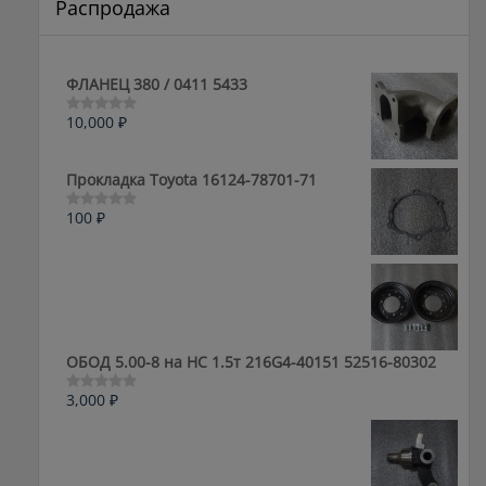
Распродажа
ФЛАНЕЦ 380 / 0411 5433
10,000
₽
Оценка
0
из
5
Прокладка Toyota 16124-78701-71
100
₽
Оценка
0
из
5
ОБОД 5.00-8 на HC 1.5т 216G4-40151 52516-80302
3,000
₽
Оценка
0
из
5