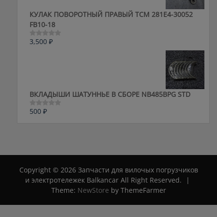
КУЛАК ПОВОРОТНЫЙ ПРАВЫЙ ТСМ 281E4-30052
FB10-18
3,500
₽
Оценка
0
из
5
ВКЛАДЫШИ ШАТУННЬЕ В СБОРЕ NB485BPG STD
500
₽
Оценка
0
из
5
Copyright © 2026 Запчасти для вилочых погрузчиков
и электротележек Balkancar All Right Reserved.
|
Theme:
NewStore
by ThemeFarmer