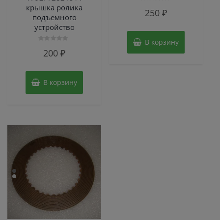
крышка ролика
Оценка
250
₽
0
подъемного
из
5
устройство
В корзину
Оценка
200
₽
0
из
5
В корзину