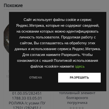
Похожие
Сайт использует файлы cookie и сервис
Яндекс.Метрика, которые не содержат сведений,
на основании которых можно идентифицировать
личность пользователя. Продолжая работу с
сайтом, Вы соглашаетесь на обработку этих
данных и использование сервиса Яндекс.Метрика.
Для согласия нажмите Разрешить. Чтобы
ознакомится с нашей Политикой использования
,
,
Запчасти Балканкар
Двигатель Д3900
Запчасти
файлов «cookie» нажмите
здесь
Погрузчик ДВ 1792, 1788,
Балканкар
,
1794, 1784, 1786
Погрузчик
Фильтрующий
ОТМЕНА
РАЗРЕШИТЬ
ЕВ 735
элемент топлива CAV
КАВ B31513275 /
Крышка 8620
топливный элемент
01.00.05/282451
болгарского
1788.33 03.05.01
погрузчика
РОЛИКА /с усами ПУ
1792/ /282451 /