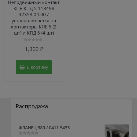
Неподвижный контакт
КПЕ-КПД 5 113498
42353 04.00 /
устанавливается на
контакторы КПЕ 6 (2
шт) и КПД 6 (4 шт)
Оценка
1,300
₽
0
из
5
В корзину
Распродажа
ФЛАНЕЦ 380 / 0411 5433