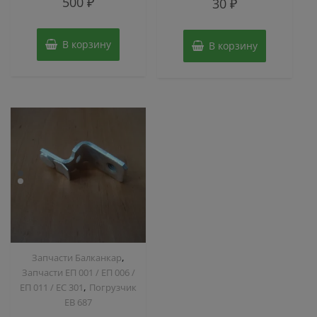
500
₽
30
₽
0
0
из
из
5
5
В корзину
В корзину
,
Запчасти Балканкар
Запчасти ЕП 001 / ЕП 006 /
,
ЕП 011 / ЕС 301
Погрузчик
ЕВ 687