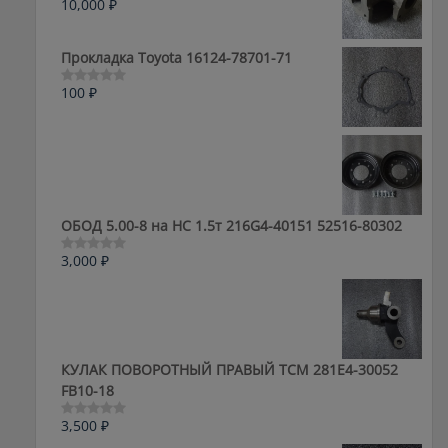
10,000
₽
Оценка
0
из
5
Прокладка Toyota 16124-78701-71
100
₽
Оценка
0
из
5
ОБОД 5.00-8 на HC 1.5т 216G4-40151 52516-80302
3,000
₽
Оценка
0
из
5
КУЛАК ПОВОРОТНЫЙ ПРАВЫЙ ТСМ 281E4-30052
FB10-18
3,500
₽
Оценка
0