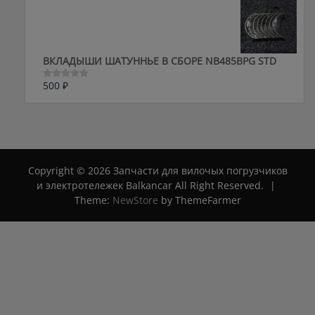
из
5
ВКЛАДЫШИ ШАТУННЬЕ В СБОРЕ NB485BPG STD
500
₽
Оценка
0
из
5
Copyright © 2026 Запчасти для вилочых погрузчиков
и электротележек Balkancar All Right Reserved.
|
Theme:
NewStore
by ThemeFarmer