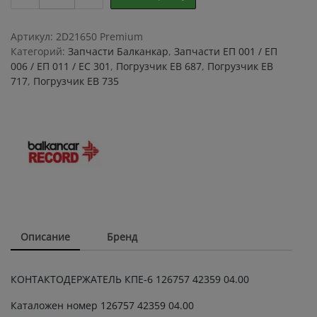
КПЕ-6
126757
42359
Артикул:
2D21650 Premium
04.00
Категорий:
Запчасти Балканкар
,
Запчасти ЕП 001 / ЕП
quantity
006 / ЕП 011 / ЕС 301
,
Погрузчик ЕВ 687
,
Погрузчик ЕВ
717
,
Погрузчик ЕВ 735
Описание
Бренд
КОНТАКТОДЕРЖАТЕЛЬ КПЕ-6 126757 42359 04.00
Каталожен номер 126757 42359 04.00