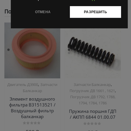
Похожие
ОТМЕНА
РАЗРЕШИТЬ
,
,
Двигатель Д3900
Запчасти
Запчасти Балканкар
,
Балканкар
Погрузчик ДВ 1661 , 1621
Погрузчик ДВ 1792, 1788,
Элемент воздушного
1794, 1784, 1786
фильтра В31513521 /
Воздушный фильтр
Пружина поршня ГДП
балканкар
/ АКПП 6844 01.00.07
Оценка
Оценка