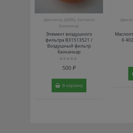
,
Двигатель Д3900
Запчасти
Двигат
Балканкар
Элемент воздушного
Маслоот
фильтра В31513521 /
6 40
Воздушный фильтр
балканкар
Оценка
500
₽
0
из
5
В корзину