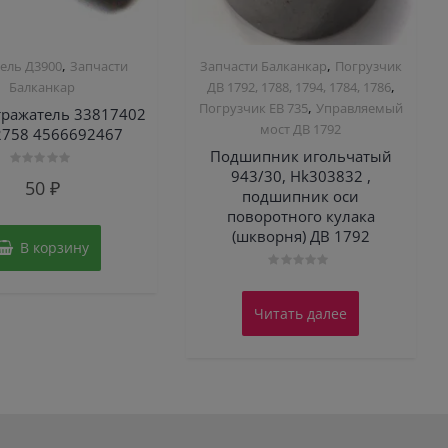
,
,
ель Д3900
Запчасти
Запчасти Балканкар
Погрузчик
,
Балканкар
ДВ 1792, 1788, 1794, 1784, 1786
,
Погрузчик ЕВ 735
Управляемый
ражатель 33817402
мост ДВ 1792
2758 4566692467
Подшипник игольчатый
943/30, Hk303832 ,
Оценка
50
₽
0
подшипник оси
из
5
поворотного кулака
(шкворня) ДВ 1792
В корзину
Оценка
0
из
Читать далее
5