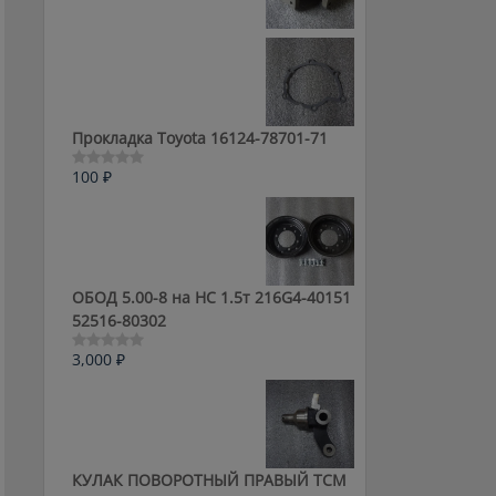
0
из
5
Прокладка Toyota 16124-78701-71
100
₽
Оценка
0
из
5
ОБОД 5.00-8 на HC 1.5т 216G4-40151
52516-80302
3,000
₽
Оценка
0
из
5
КУЛАК ПОВОРОТНЫЙ ПРАВЫЙ ТСМ