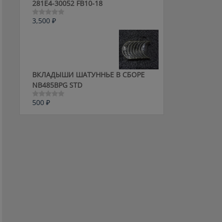
281E4-30052 FB10-18
3,500
₽
Оценка
0
из
5
ВКЛАДЫШИ ШАТУННЬЕ В СБОРЕ
NB485BPG STD
500
₽
Оценка
0
из
5