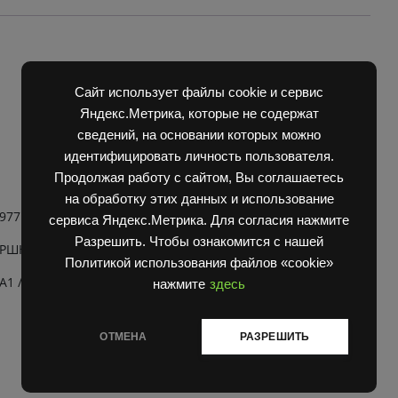
687/
ЕВ
717/
ЦБХ
/
Сайт использует файлы cookie и сервис
Цилиндр
Яндекс.Метрика, которые не содержат
наклона
сведений, на основании которых можно
мачты
идентифицировать личность пользователя.
ЕВ
Продолжая работу с сайтом, Вы соглашаетесь
687/
на обработку этих данных и использование
ЕВ
7 (4042.00.00.00-01).
сервиса Яндекс.Метрика. Для согласия нажмите
717
/
Разрешить. Чтобы ознакомится с нашей
ПОРШНЕВОЙ ЦИЛИНДР
Цилиндр
Политикой использования файлов «cookie»
бакового
А1 /90х75/70
нажмите
здесь
смещение
каретки
погрузчика
ОТМЕНА
РАЗРЕШИТЬ
quantity