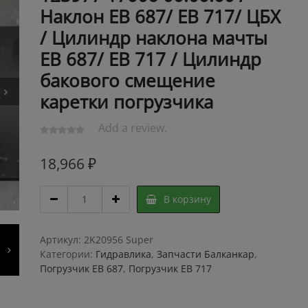
Наклон ЕВ 687/ ЕВ 717/ ЦБХ
/ Цилиндр наклона мачты
ЕВ 687/ ЕВ 717 / Цилиндр
бакового смещение
каретки погрузчика
Add a review.
18,966
₽
Цилиндр
В корзину
90х75/70
211А1
123977
Артикул:
2K20956 Super
17006
Категории:
Гидравлика
,
Запчасти Балканкар
,
00.00.00
Погрузчик ЕВ 687
,
Погрузчик ЕВ 717
/
Наклон
ЕВ