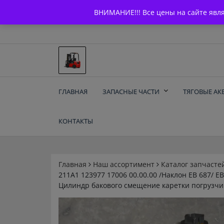
Skip
+7 (903) 294-61-75
info@bcarparts.ru
ВНИМАНИЕ!!! Все цены на сайте явл
to
content
Запчасти для вилочы
ГЛАВНАЯ
ЗАПАСНЫЕ ЧАСТИ
ТЯГОВЫЕ АК
погрузчиков и
КОНТАКТЫ
электротележек
Balkancar
Главная
Наш ассортимент
Каталог запчасте
211А1 123977 17006 00.00.00 /Наклон ЕВ 687/ Е
Цилиндр бакового смещение каретки погрузчи