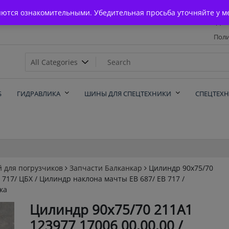
Главная
яются ознакомительными. Убедительная просьба уточняйте у м
Дос
Поли
х
Б
ГИДРАВЛИКА
ШИНЫ ДЛЯ СПЕЦТЕХНИКИ
СПЕЦТЕХ
й для погрузчиков
Запчасти Балканкар
Цилиндр 90х75/70
В 717/ ЦБХ / Цилиндр наклона мачты ЕВ 687/ ЕВ 717 /
ка
Цилиндр 90х75/70 211А1
123977 17006 00.00.00 /