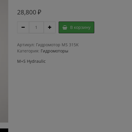
28,800
₽
Гидромотор
В корзину
M+S
Hydraulic
MS
Артикул:
Гидромотор MS 315K
315K
Категория:
Гидромоторы
quantity
M+S Hydraulic