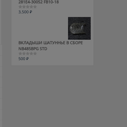
281E4-30052 FB10-18
3,500
₽
Оценка
0
из
5
ВКЛАДЫШИ ШАТУННЬЕ В СБОРЕ
NB485BPG STD
500
₽
Оценка
0
из
5