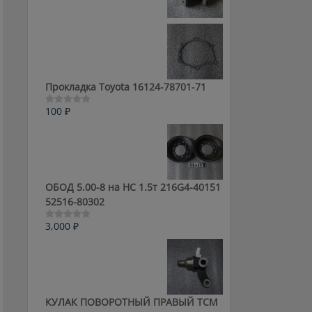
0
из
5
Прокладка Toyota 16124-78701-71
100
₽
Оценка
0
из
5
ОБОД 5.00-8 на HC 1.5т 216G4-40151
52516-80302
3,000
₽
Оценка
0
из
5
КУЛАК ПОВОРОТНЫЙ ПРАВЫЙ ТСМ