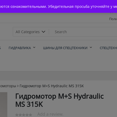
Главная
яются ознакомительными. Убедительная просьба уточняйте у м
Дос
Поли
х
Б
ГИДРАВЛИКА
ШИНЫ ДЛЯ СПЕЦТЕХНИКИ
СПЕЦТЕХ
ромоторы
Гидромотор M+S Hydraulic MS 315K
Гидромотор M+S Hydraulic
MS 315K
Add a review.