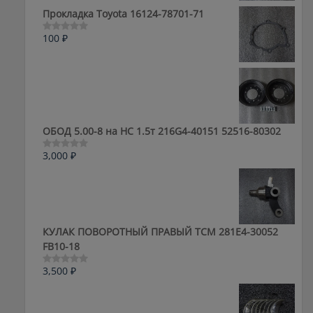
5
Прокладка Toyota 16124-78701-71
100
₽
Оценка
0
из
5
ОБОД 5.00-8 на HC 1.5т 216G4-40151 52516-80302
3,000
₽
Оценка
0
из
5
КУЛАК ПОВОРОТНЫЙ ПРАВЫЙ ТСМ 281E4-30052
FB10-18
3,500
₽
Оценка
0
из
5