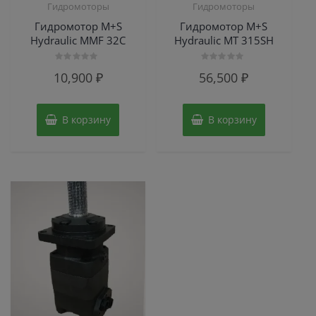
Гидромоторы
Гидромоторы
Гидромотор M+S
Гидромотор M+S
Hydraulic MMF 32C
Hydraulic МТ 315SH
Оценка
Оценка
10,900
₽
56,500
₽
0
0
из
из
5
5
В корзину
В корзину