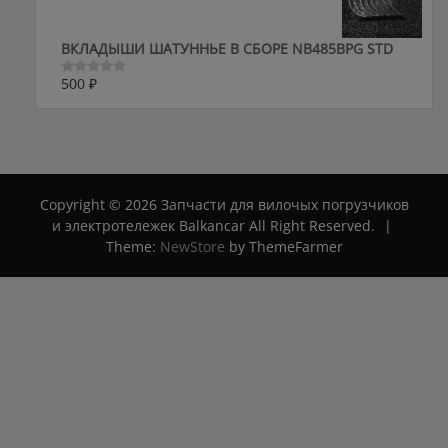
ВКЛАДЫШИ ШАТУННЬЕ В СБОРЕ NB485BPG STD
500
₽
Оценка
0
из
5
Copyright © 2026 Запчасти для вилочых погрузчиков
и электротележек Balkancar All Right Reserved.
|
Theme:
NewStore
by ThemeFarmer