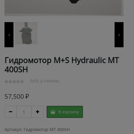
Гидромотор M+S Hydraulic МТ
400SH
Add a review.
57,500
₽
Гидромотор
В корзину
M+S
Hydraulic
МТ
Артикул:
Гидромотор МТ 400SH
400SH