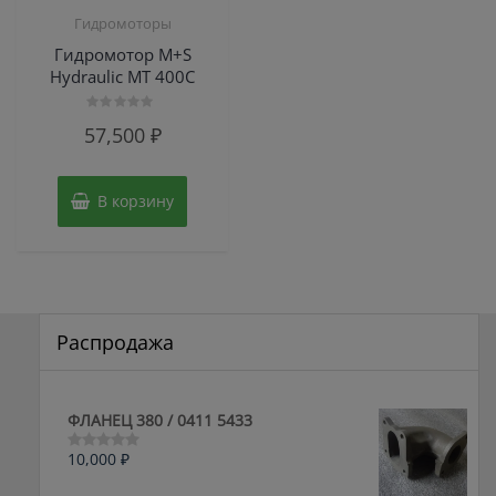
Гидромоторы
Гидромотор M+S
Hydraulic МТ 400С
Оценка
57,500
₽
0
из
5
В корзину
Распродажа
ФЛАНЕЦ 380 / 0411 5433
10,000
₽
Оценка
0
из