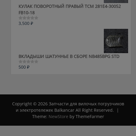
КУЛАК ПОВОРОТНЫЙ ПРАВЫЙ ТСМ 281E4-30052
FB10-18
3,500
₽
Оценка
0
из
5
ВКЛАДЫШИ ШАТУННЬЕ В СБОРЕ NB485BPG STD
500
₽
Оценка
0
из
5
Copyright © 2026 Запчасти для вилочых погрузчиков
и электротележек Balkancar All Right Reserved.
|
Theme:
NewStore
by ThemeFarmer