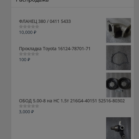
ФЛАНЕЦ 380 / 0411 5433
10,000
₽
Оценка
0
из
5
Прокладка Toyota 16124-78701-71
100
₽
Оценка
0
из
5
ОБОД 5.00-8 на HC 1.5т 216G4-40151 52516-80302
3,000
₽
Оценка
0
из
5