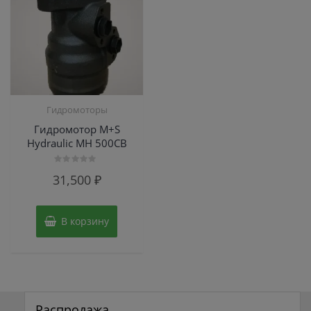
Гидромоторы
Гидромотор M+S
Hydraulic MH 500CB
Оценка
31,500
₽
0
из
5
В корзину
Распродажа