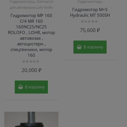
,
Гидромоторы
Запчасти
Гидромоторы
для автовозов Lohr Rolfo
Гидромотор M+S
Hydraulic МТ 500SH
Гидромотор MP 160
C/4 MR 160
160NC25/NC25
Оценка
75,600
₽
0
ROLOFO , LOHR, мотор
из
автовозах ,
5
автоцистерн ,
В корзину
спецтехники, мотор
160
Оценка
20,000
₽
0
из
5
В корзину