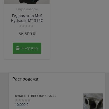
Гидромоторы
Гидромотор M+S
Hydraulic МТ 315С
Оценка
56,500
₽
0
из
5
В корзину
Распродажа
ФЛАНЕЦ 380 / 0411 5433
10,000
₽
Оценка
0