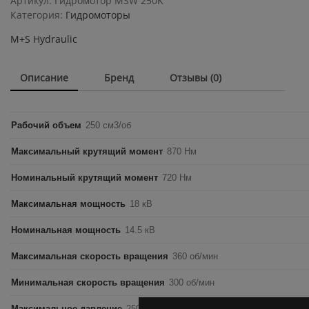
Артикул:
Гидромотор MSW 250K
250K
Категория:
Гидромоторы
quantity
M+S Hydraulic
Описание
Бренд
Отзывы (0)
Рабочий объем
250 см3/об
Максимальный крутящий момент
870 Нм
Номинальный крутящий момент
720 Нм
Максимальная мощность
18 кВ
Номинальная мощность
14.5 кВ
Максимальная скорость вращения
360 об/мин
Минимальная скорость вращения
300 об/мин
Максимальное давление
250 бар