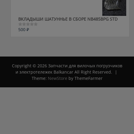
5
ВКЛАДЫШИ ШАТУННЬЕ В СБОРЕ NB485BPG STD
500
₽
Оценка
0
из
5
Copyright © 2026 Запчасти для вилочых погрузчиков
и электротележек Balkancar All Right Reserved.
|
Theme:
NewStore
by ThemeFarmer