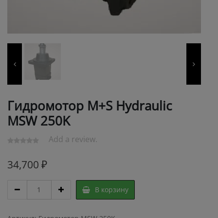
Гидромотор M+S Hydraulic
MSW 250K
Add a review.
34,700
₽
Гидромотор
В корзину
M+S
Hydraulic
MSW