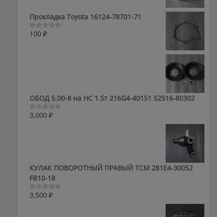
из
5
Прокладка Toyota 16124-78701-71
100
₽
Оценка
0
из
5
ОБОД 5.00-8 на HC 1.5т 216G4-40151 52516-80302
3,000
₽
Оценка
0
из
5
КУЛАК ПОВОРОТНЫЙ ПРАВЫЙ ТСМ 281E4-30052
FB10-18
3,500
₽
Оценка
0
из