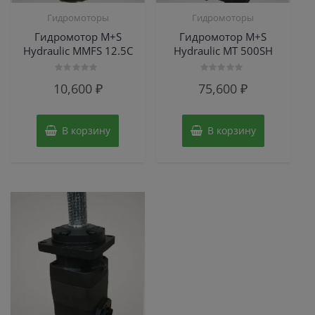
Гидромоторы
Гидромоторы
Гидромотор M+S
Гидромотор M+S
Hydraulic MMFS 12.5C
Hydraulic МТ 500SH
Оценка
Оценка
10,600
₽
75,600
₽
0
0
из
из
5
5
В корзину
В корзину