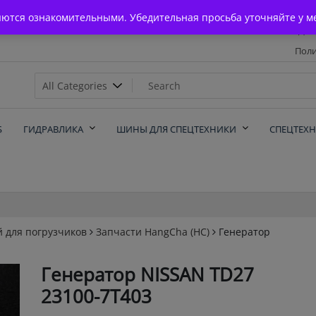
Главная
яются ознакомительными. Убедительная просьба уточняйте у м
Дос
Поли
х
Б
ГИДРАВЛИКА
ШИНЫ ДЛЯ СПЕЦТЕХНИКИ
СПЕЦТЕХ
й для погрузчиков
Запчасти HangCha (HC)
Генератор
Генератор NISSAN TD27
23100-7T403