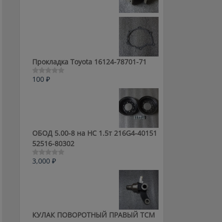
0
из
5
Прокладка Toyota 16124-78701-71
100
₽
Оценка
0
из
5
ОБОД 5.00-8 на HC 1.5т 216G4-40151
52516-80302
3,000
₽
Оценка
0
из
5
КУЛАК ПОВОРОТНЫЙ ПРАВЫЙ ТСМ