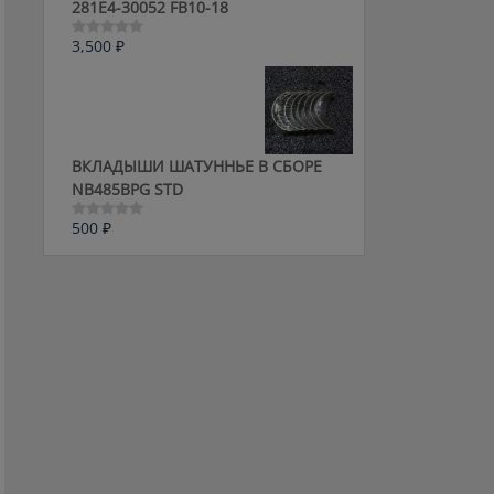
281E4-30052 FB10-18
3,500
₽
Оценка
0
из
5
ВКЛАДЫШИ ШАТУННЬЕ В СБОРЕ
NB485BPG STD
500
₽
Оценка
0
из
5