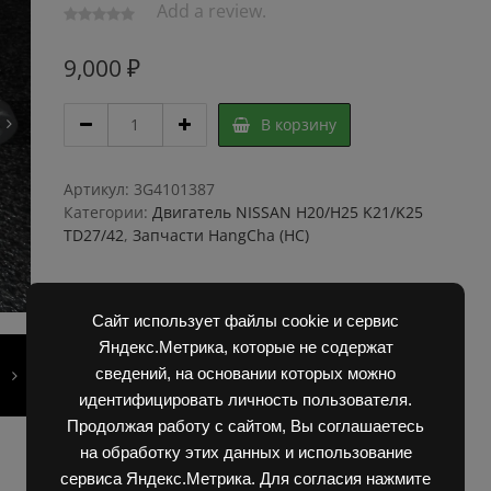
Add a review.
9,000
₽
Генератор
В корзину
NISSAN
TD27
23100-
Артикул:
3G4101387
7T403
Категории:
Двигатель NISSAN H20/H25 K21/K25
quantity
TD27/42
,
Запчасти HangCha (HC)
Сайт использует файлы cookie и сервис
Яндекс.Метрика, которые не содержат
сведений, на основании которых можно
идентифицировать личность пользователя.
Продолжая работу с сайтом, Вы соглашаетесь
на обработку этих данных и использование
сервиса Яндекс.Метрика. Для согласия нажмите