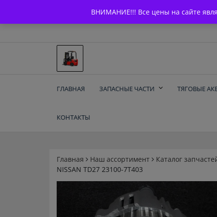
Skip
+7 (903) 294-61-75
info@bcarparts.ru
ВНИМАНИЕ!!! Все цены на сайте явл
to
content
Запчасти для вилочы
ГЛАВНАЯ
ЗАПАСНЫЕ ЧАСТИ
ТЯГОВЫЕ АК
погрузчиков и
КОНТАКТЫ
электротележек
Balkancar
Главная
Наш ассортимент
Каталог запчасте
NISSAN TD27 23100-7T403