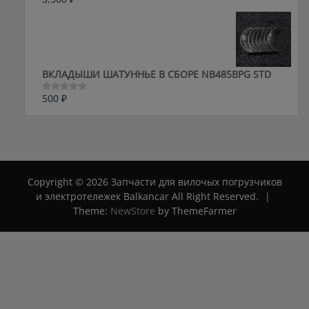
Оценка
0
из
5
ВКЛАДЫШИ ШАТУННЬЕ В СБОРЕ NB485BPG STD
500
₽
Оценка
0
из
5
Copyright © 2026 Запчасти для вилочых погрузчиков
и электротележек Balkancar All Right Reserved.
|
Theme:
NewStore
by ThemeFarmer