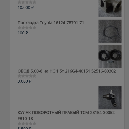
10,000
₽
Оценка
0
из
5
Прокладка Toyota 16124-78701-71
100
₽
Оценка
0
из
5
ОБОД 5.00-8 на HC 1.5т 216G4-40151 52516-80302
3,000
₽
Оценка
0
из
5
КУЛАК ПОВОРОТНЫЙ ПРАВЫЙ ТСМ 281E4-30052
FB10-18
3,500
₽