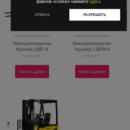
файлов «cookie» нажмите
здесь
ОТМЕНА
РАЗРЕШИТЬ
3-х опорные
3-х опорные
электропогрузчики
электропогрузчики
Электропогрузчик
Электропогрузчик
Hyundai 20BT-9
Hyundai 13BTR-9
Оценка
Оценка
0
0
из
из
Читать далее
Читать далее
5
5