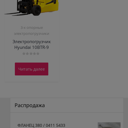
3-х опорные
электропогрузчики
Электропогрузчик
Hyundai 10BTR-9
Оценка
0
из
Читать далее
5
Распродажа
ФЛАНЕЦ 380 / 0411 5433