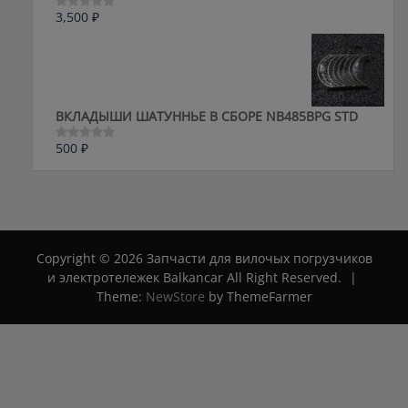
3,500
₽
Оценка
0
из
5
ВКЛАДЫШИ ШАТУННЬЕ В СБОРЕ NB485BPG STD
500
₽
Оценка
0
из
5
Copyright © 2026 Запчасти для вилочых погрузчиков
и электротележек Balkancar All Right Reserved.
|
Theme:
NewStore
by ThemeFarmer