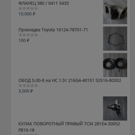
ФЛАНЕЦ 380 / 0411 5433
10,000
₽
Оценка
0
из
5
Прокладка Toyota 16124-78701-71
100
₽
Оценка
0
из
5
ОБОД 5.00-8 на HC 1.5т 216G4-40151 52516-80302
3,000
₽
Оценка
0
из
5
КУЛАК ПОВОРОТНЫЙ ПРАВЫЙ ТСМ 281E4-30052
FB10-18