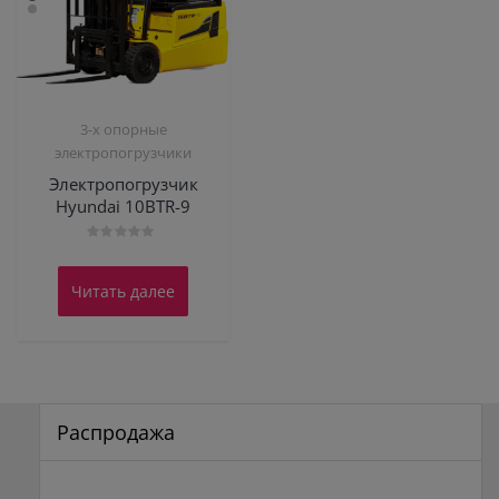
3-х опорные
электропогрузчики
Электропогрузчик
Hyundai 10BTR-9
Оценка
0
из
Читать далее
5
Распродажа