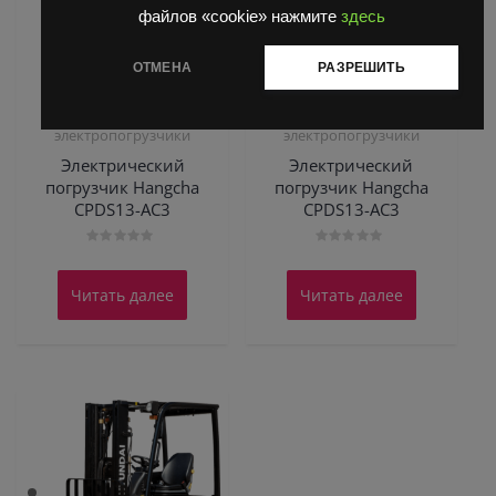
файлов «cookie» нажмите
здесь
ОТМЕНА
РАЗРЕШИТЬ
3-х опорные
3-х опорные
электропогрузчики
электропогрузчики
Электрический
Электрический
погрузчик Hangcha
погрузчик Hangcha
CPDS13-AC3
CPDS13-AC3
Оценка
Оценка
0
0
из
из
Читать далее
Читать далее
5
5