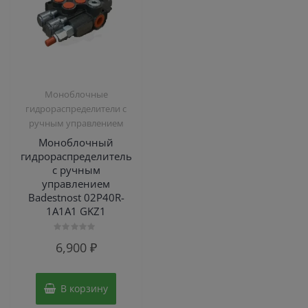
Моноблочные
гидрораспределители с
ручным управлением
Моноблочный
гидрораспределитель
с ручным
управлением
Badestnost 02P40R-
1A1A1 GKZ1
Оценка
6,900
₽
0
из
5
В корзину