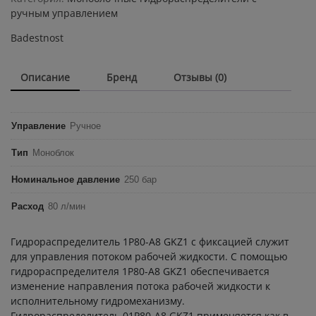
Badestnost
ручным управлением
P80-
Badestnost
A8
GKZ1
quantity
Описание
Бренд
Отзывы (0)
Управление
Ручное
Тип
Моноблок
Номинальное давление
250 бар
Расход
80 л/мин
Гидрораспределитель 1P80-A8 GKZ1 с фиксацией служит
для управления потоком рабочей жидкости. С помощью
гидрораспределителя 1P80-A8 GKZ1 обеспечивается
изменение направления потока рабочей жидкости к
исполнительному гидромеханизму.
Гидрораспределитель 01Р80-A8 GKZ1 применяется как в