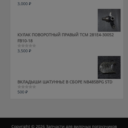
3,000
₽
Оценка
0
из
5
КУЛАК ПОВОРОТНЫЙ ПРАВЫЙ ТСМ 281E4-30052
FB10-18
3,500
₽
Оценка
0
из
5
ВКЛАДЫШИ ШАТУННЬЕ В СБОРЕ NB485BPG STD
500
₽
Оценка
0
из
5
Copyright © 2026 Запчасти для вилочых погрузчиков