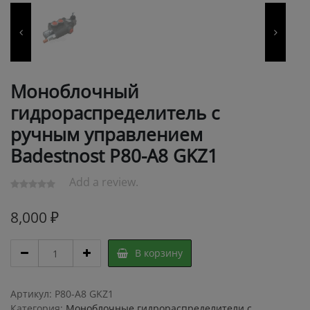
Моноблочный
гидрораспределитель с
ручным управлением
Badestnost P80-A8 GKZ1
Add a review.
8,000
₽
Моноблочный
В корзину
гидрораспределитель
с
ручным
Артикул:
P80-A8 GKZ1
управлением
Категория:
Моноблочные гидрораспределители с