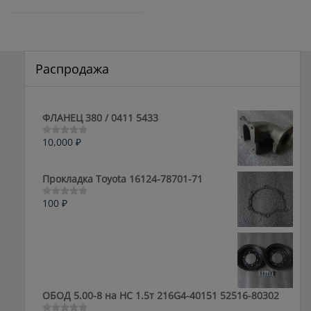
Распродажа
ФЛАНЕЦ 380 / 0411 5433
10,000
₽
Оценка
0
из
5
Прокладка Toyota 16124-78701-71
100
₽
Оценка
0
из
5
ОБОД 5.00-8 на HC 1.5т 216G4-40151 52516-80302