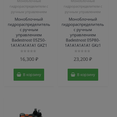
Моноблочные
Моноблочные
гидрораспределители с
гидрораспределители с
ручным управлением
ручным управлением
Моноблочный
Моноблочный
гидрораспределитель
гидрораспределитель
с ручным
с ручным
управлением
управлением
Badestnost 05Z50-
Badestnost 05Р80-
1А1А1А1А1А1 GKZ1
1А1А1A1А1А1 GKz1
Оценка
Оценка
16,300
₽
23,200
₽
0
0
из
из
5
5
В корзину
В корзину