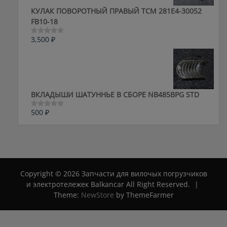
КУЛАК ПОВОРОТНЫЙ ПРАВЫЙ ТСМ 281E4-30052
FB10-18
3,500
₽
Оценка
0
из
5
ВКЛАДЫШИ ШАТУННЬЕ В СБОРЕ NB485BPG STD
500
₽
Оценка
0
из
5
Copyright © 2026 Запчасти для вилочых погрузчиков
и электротележек Balkancar All Right Reserved.
|
Theme:
NewStore
by ThemeFarmer