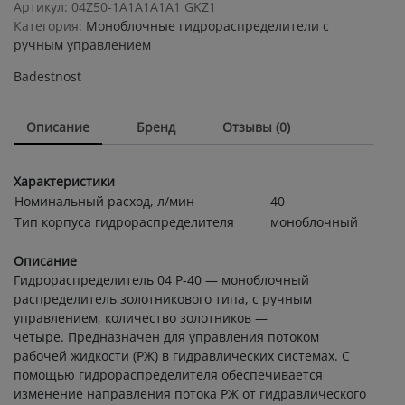
ручным
Артикул:
04Z50-1А1А1А1А1 GKZ1
управлением
Категория:
Моноблочные гидрораспределители с
Badestnost
ручным управлением
04Z50-
Badestnost
1А1А1А1А1
GKZ1
quantity
Описание
Бренд
Отзывы (0)
Характеристики
Номинальный расход, л/мин
40
Тип корпуса гидрораспределителя
моноблочный
Описание
Гидрораспределитель 04 Р-40 — моноблочный
распределитель золотникового типа, с ручным
управлением, количество золотников —
четыре. Предназначен для управления потоком
рабочей жидкости (РЖ) в гидравлических системах. С
помощью гидрораспределителя обеспечивается
изменение направления потока РЖ от гидравлического