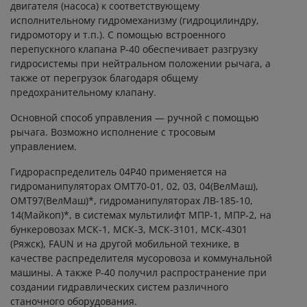
двигателя (насоса) к соответствующему
исполнительному гидромеханизму (гидроцилиндру,
гидромотору и т.п.). С помощью встроенного
перепускного клапана Р-40 обеспечивает разгрузку
гидросистемы при нейтральном положении рычага, а
также от перегрузок благодаря общему
предохранительному клапану.
Основной способ управления — ручной с помощью
рычага. Возможно исполнение с тросовым
управлением.
Гидрораспределитель 04Р40 применяется на
гидроманипуляторах ОМТ70-01, 02, 03, 04(ВелМаш),
ОМТ97(ВелМаш)*, гидроманипуляторах ЛВ-185-10,
14(Майкоп)*, в системах мультилифт МПР-1, МПР-2, на
бункеровозах МСК-1, МСК-3, МСК-3101, МСК-4301
(Ряжск), FAUN и на другой мобильной технике, в
качестве распределителя мусоровоза и коммунальной
машины. А также Р-40 получил распространение при
создании гидравлических систем различного
станочного оборудования.