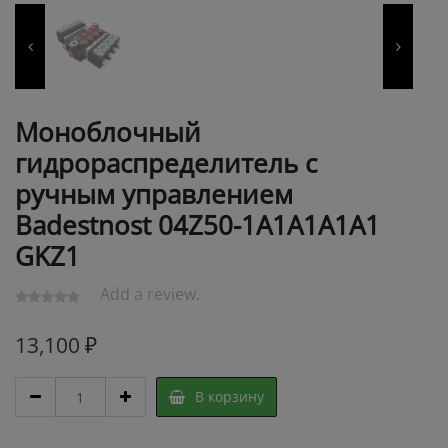
Моноблочный
гидрораспределитель с
ручным управлением
Badestnost 04Z50-1А1А1А1А1
GKZ1
Add a review.
13,100
₽
Моноблочный
В корзину
гидрораспределитель
с