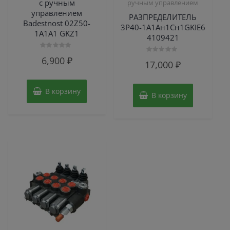
с ручным
ручным управлением
управлением
РАЗПРЕДЕЛИТЕЛЬ
Badestnost 02Z50-
3P40-1А1Ан1Сн1GKIE6
1А1А1 GKZ1
4109421
Оценка
6,900
₽
Оценка
0
17,000
₽
0
из
из
5
5
В корзину
В корзину