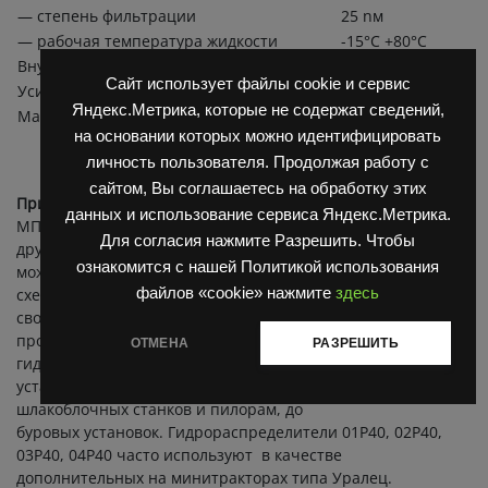
— степень фильтрации
25 nм
— рабочая температура жидкости
-15°C +80°C
Внутренние утечки при Р=16 bar
<6 cм3/мин
Сайт использует файлы cookie и сервис
Усилие на движение золотника
<25 N
Яндекс.Метрика, которые не содержат сведений,
Масса гидрораспределителя
4,2 кг
на основании которых можно идентифицировать
личность пользователя. Продолжая работу с
сайтом, Вы соглашаетесь на обработку этих
Применяемость:
Мультилифт / бункеровоз МПР-1,
данных и использование сервиса Яндекс.Метрика.
МПР-2, МСК-1, МСК-3, МСК-3101, МСК-4301, Как любой
Для согласия нажмите Разрешить. Чтобы
другой гидравлический аппарат, распределитель 3Р40
ознакомится с нашей Политикой использования
может применяться в любой другой гидравлической
файлов «cookie» нажмите
здесь
схеме мобильной или станочной техники. Благодаря
своим высоким эксплуатационным характеристикам,
простоте конструкции, небольшим габаритам
ОТМЕНА
РАЗРЕШИТЬ
гидрораспределители 3 Р40 можно встретить на
установках общепромышленного назначения от
шлакоблочных станков и пилорам, до
буровых установок. Гидрораспределители 01Р40, 02Р40,
03Р40, 04Р40 часто используют в качестве
дополнительных на минитракторах типа Уралец.