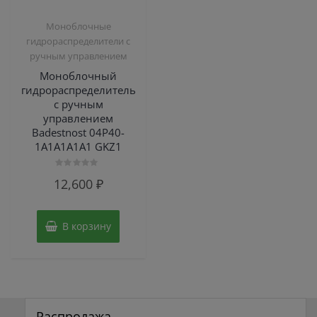
Моноблочные
гидрораспределители с
ручным управлением
Моноблочный
гидрораспределитель
с ручным
управлением
Badestnost 04Р40-
1А1А1A1A1 GKZ1
Оценка
12,600
₽
0
из
5
В корзину
Распродажа