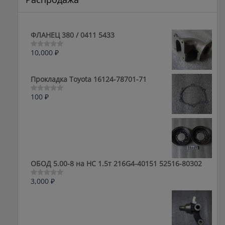
ФЛАНЕЦ 380 / 0411 5433
10,000
₽
Оценка
0
из
5
Прокладка Toyota 16124-78701-71
100
₽
Оценка
0
из
5
ОБОД 5.00-8 на HC 1.5т 216G4-40151 52516-80302
3,000
₽
Оценка
0
из
5