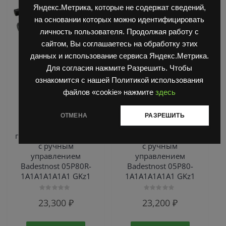
Яндекс.Метрика, которые не содержат сведений,
на основании которых можно идентифицировать
личность пользователя. Продолжая работу с
сайтом, Вы соглашаетесь на обработку этих
данных и использование сервиса Яндекс.Метрика.
Для согласия нажмите Разрешить. Чтобы
ознакомится с нашей Политикой использования
Моноблочные
Моноблочные
файлов «cookie» нажмите
здесь
гидрораспределители с
гидрораспределители с
ручным управлением
ручным управлением
ОТМЕНА
РАЗРЕШИТЬ
Моноблочный
Моноблочный
гидрораспределитель
гидрораспределитель
с ручным
с ручным
управлением
управлением
Badestnost 05Р80R-
Badestnost 05Р80-
1А1А1A1А1А1 GKz1
1А1А1A1А1А1 GKz1
Оценка
Оценка
23,300
₽
23,200
₽
0
0
из
из
5
5