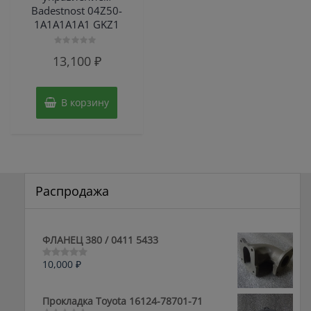
Badestnost 04Z50-
1А1А1А1А1 GKZ1
Оценка
13,100
₽
0
из
5
В корзину
Распродажа
ФЛАНЕЦ 380 / 0411 5433
10,000
₽
Оценка
0
из
5
Прокладка Toyota 16124-78701-71