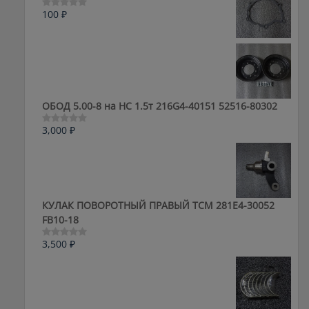
100
₽
Оценка
0
из
5
ОБОД 5.00-8 на HC 1.5т 216G4-40151 52516-80302
3,000
₽
Оценка
0
из
5
КУЛАК ПОВОРОТНЫЙ ПРАВЫЙ ТСМ 281E4-30052
FB10-18
3,500
₽
Оценка
0
из
5