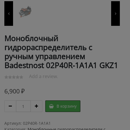
Моноблочный
гидрораспределитель с
ручным управлением
Badestnost 02P40R-1A1A1 GKZ1
Add a review.
6,900
₽
Моноблочный
В корзину
гидрораспределитель
с
ручным
Артикул:
02P40R-1A1A1
управлением
Категория:
Моноблочные гидрораспределители с