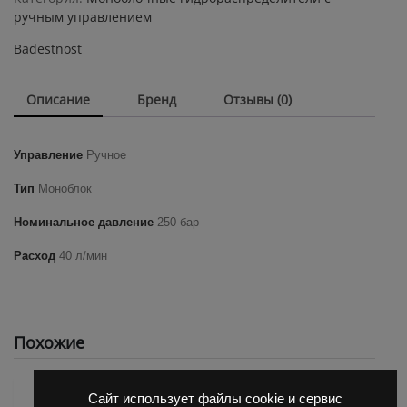
Badestnost
ручным управлением
02P40R-
Badestnost
1A1A1
GKZ1
quantity
Описание
Бренд
Отзывы (0)
Управление
Ручное
Тип
Моноблок
Номинальное давление
250 бар
Расход
40 л/мин
Похожие
Сайт использует файлы cookie и сервис