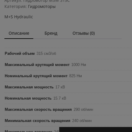
Артикул:
Гидромотор MSW 315C
315C
Категория:
Гидромоторы
quantity
M+S Hydraulic
Описание
Бренд
Отзывы (0)
Рабочий объем
315 см3/об
Максимальный крутящий момент
1000 Нм
Номинальный крутящий момент
825 Нм
Максимальная мощность
17 кВ
Номинальная мощность
15.7 кВ
Максимальная скорость вращения
290 об/мин
Минимальная скорость вращения
240 об/мин
Максимальное давление
240 бар