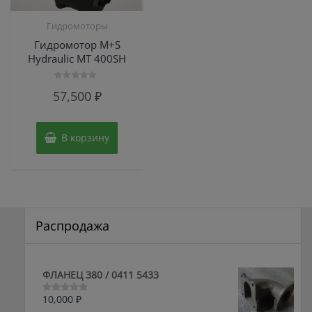
Гидромоторы
Гидромотор M+S
Hydraulic МТ 400SH
Оценка
57,500
₽
0
из
5
В корзину
Распродажа
ФЛАНЕЦ 380 / 0411 5433
10,000
₽
Оценка
0