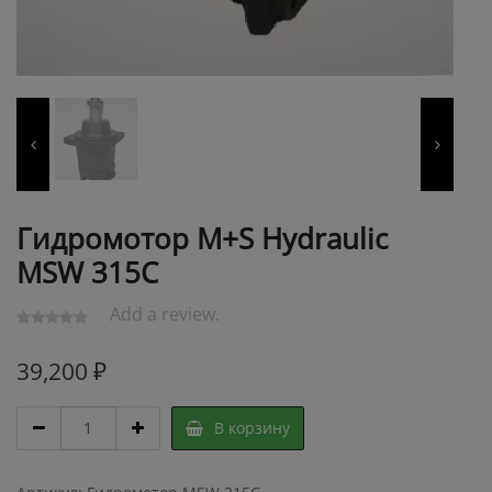
Гидромотор M+S Hydraulic
MSW 315C
Add a review.
39,200
₽
Гидромотор
В корзину
M+S
Hydraulic
MSW