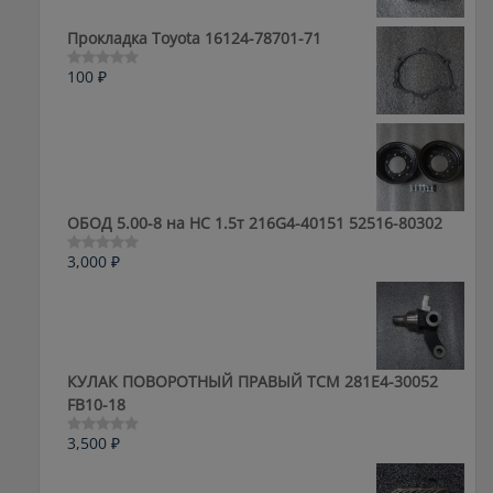
из
5
Прокладка Toyota 16124-78701-71
100
₽
Оценка
0
из
5
ОБОД 5.00-8 на HC 1.5т 216G4-40151 52516-80302
3,000
₽
Оценка
0
из
5
КУЛАК ПОВОРОТНЫЙ ПРАВЫЙ ТСМ 281E4-30052
FB10-18
3,500
₽
Оценка
0
из