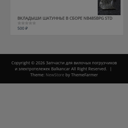
5
ВКЛАДЫШИ ШАТУННЬЕ В СБОРЕ NB485BPG STD
500
₽
Оценка
0
из
5
Copyright © 2026 Запчасти для вилочых погрузчиков
и электротележек Balkancar All Right Reserved.
|
Theme:
NewStore
by ThemeFarmer