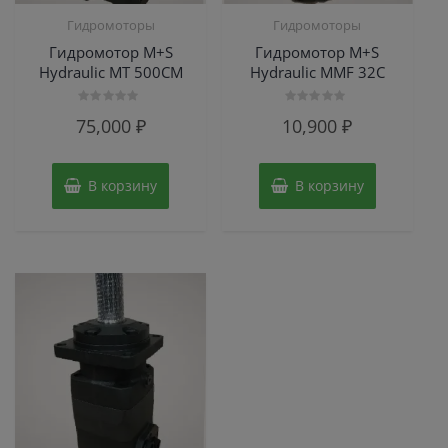
Гидромоторы
Гидромоторы
Гидромотор M+S
Гидромотор M+S
Hydraulic МТ 500СМ
Hydraulic MMF 32C
Оценка
Оценка
75,000
₽
10,900
₽
0
0
из
из
5
5
В корзину
В корзину