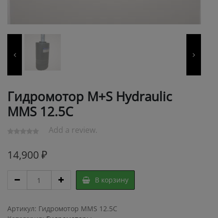
Гидромотор M+S Hydraulic
MMS 12.5C
Add a review.
14,900
₽
Гидромотор
В корзину
M+S
Hydraulic
MMS
Артикул:
Гидромотор MMS 12.5C
12.5C