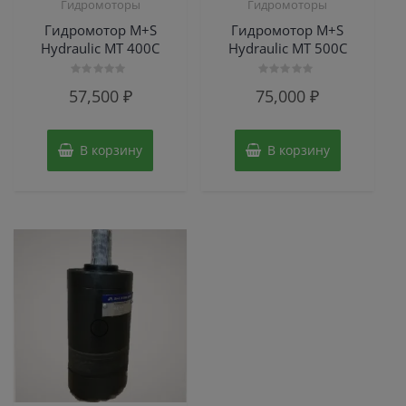
Гидромоторы
Гидромоторы
Гидромотор M+S
Гидромотор M+S
Hydraulic МТ 400С
Hydraulic МТ 500С
Оценка
Оценка
57,500
₽
75,000
₽
0
0
из
из
5
5
В корзину
В корзину