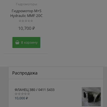
Гидромоторы
Гидромотор M+S
Hydraulic MMF 20C
Оценка
10,700
₽
0
из
5
В корзину
Распродажа
ФЛАНЕЦ 380 / 0411 5433
10,000
₽
Оценка
0
из