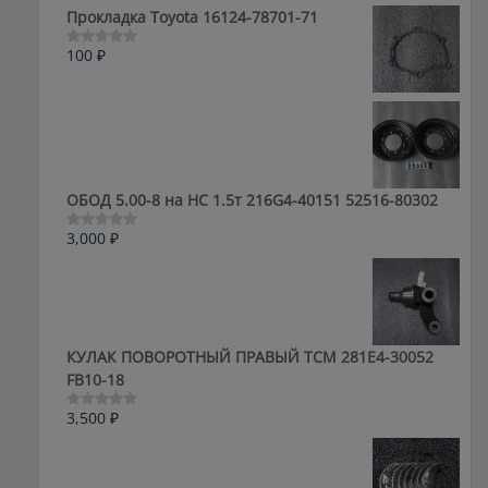
5
Прокладка Toyota 16124-78701-71
100
₽
Оценка
0
из
5
ОБОД 5.00-8 на HC 1.5т 216G4-40151 52516-80302
3,000
₽
Оценка
0
из
5
КУЛАК ПОВОРОТНЫЙ ПРАВЫЙ ТСМ 281E4-30052
FB10-18
3,500
₽
Оценка
0
из
5