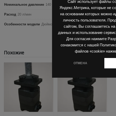
Сайт использует файлы co
Номинальное давление
140 бар
Яндекс.Метрика, которые не с
на основании которых можно 
Расход
20 л/мин
личность пользователя. Про
Особенности модели
Дюймовый размер, Вал 16 мм, Боковые отвер
сайтом, Вы соглашаетесь на
данных и использование сервис
Для согласия нажмите Раз
ознакомится с нашей Политик
файлов «cookie» нажм
Похожие
ОТМЕНА