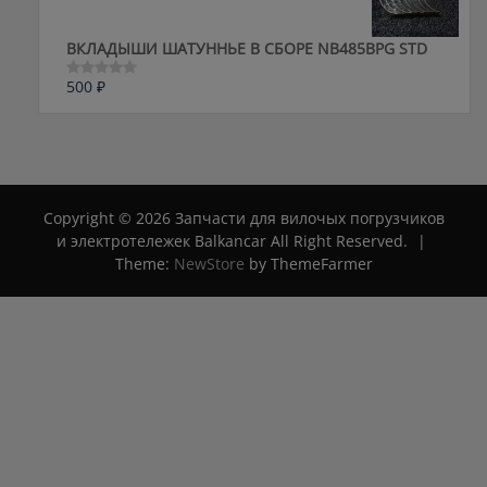
ВКЛАДЫШИ ШАТУННЬЕ В СБОРЕ NB485BPG STD
500
₽
Оценка
0
из
5
Copyright © 2026 Запчасти для вилочых погрузчиков
и электротележек Balkancar All Right Reserved.
|
Theme:
NewStore
by ThemeFarmer