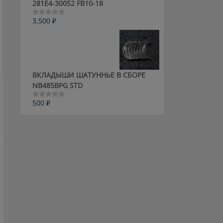
281E4-30052 FB10-18
3,500
₽
Оценка
0
из
5
ВКЛАДЫШИ ШАТУННЬЕ В СБОРЕ
NB485BPG STD
500
₽
Оценка
0
из
5