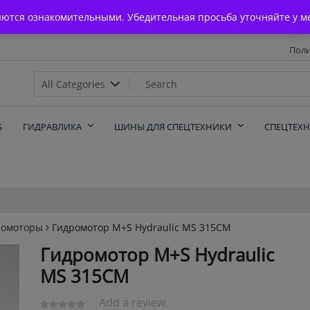
Главная
яются ознакомительными. Убедительная просьба уточняйте у м
Дос
Поли
х
Б
ГИДРАВЛИКА
ШИНЫ ДЛЯ СПЕЦТЕХНИКИ
СПЕЦТЕХ
ромоторы
Гидромотор M+S Hydraulic MS 315CM
Гидромотор M+S Hydraulic
MS 315CM
Add a review.