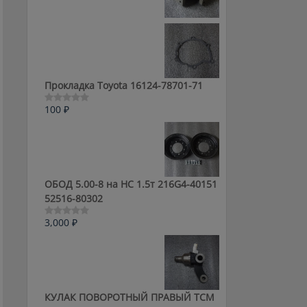
0
из
5
Прокладка Toyota 16124-78701-71
100
₽
Оценка
0
из
5
ОБОД 5.00-8 на HC 1.5т 216G4-40151
52516-80302
3,000
₽
Оценка
0
из
5
КУЛАК ПОВОРОТНЫЙ ПРАВЫЙ ТСМ