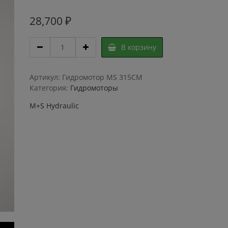
28,700
₽
Гидромотор
В корзину
M+S
Hydraulic
MS
Артикул:
Гидромотор MS 315CM
315CM
Категория:
Гидромоторы
quantity
M+S Hydraulic