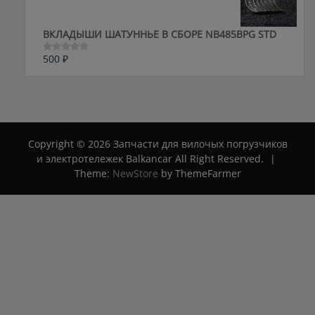
ВКЛАДЫШИ ШАТУННЬЕ В СБОРЕ NB485BPG STD
500
₽
Оценка
0
из
5
Copyright © 2026 Запчасти для вилочых погрузчиков
и электротележек Balkancar All Right Reserved.
|
Theme:
NewStore
by ThemeFarmer