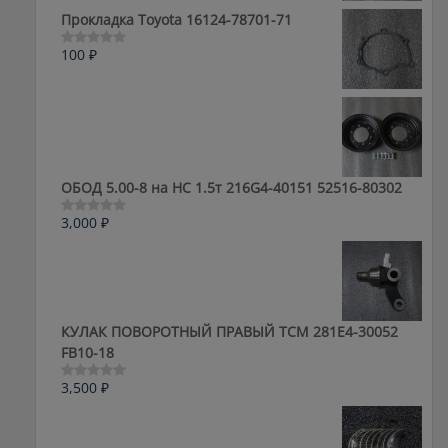
5
Прокладка Toyota 16124-78701-71
100
₽
Оценка
0
из
5
ОБОД 5.00-8 на HC 1.5т 216G4-40151 52516-80302
3,000
₽
Оценка
0
из
5
КУЛАК ПОВОРОТНЫЙ ПРАВЫЙ ТСМ 281E4-30052
FB10-18
3,500
₽
Оценка
0
из
5