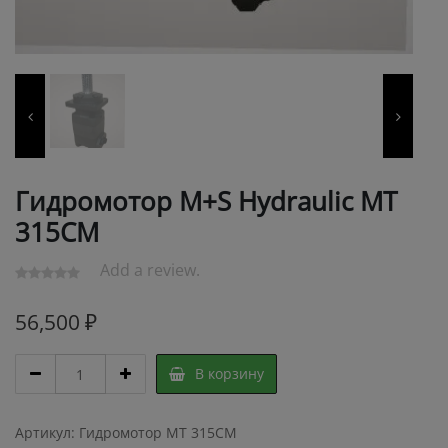
Гидромотор M+S Hydraulic МТ
315СM
Add a review.
56,500
₽
Гидромотор
В корзину
M+S
Hydraulic
МТ
Артикул:
Гидромотор МТ 315СM
315СM