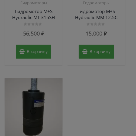
Гидромоторы
Гидромоторы
Гидромотор M+S
Гидромотор M+S
Hydraulic МТ 315SH
Hydraulic MM 12.5C
Оценка
Оценка
56,500
₽
15,000
₽
0
0
из
из
5
5
В корзину
В корзину