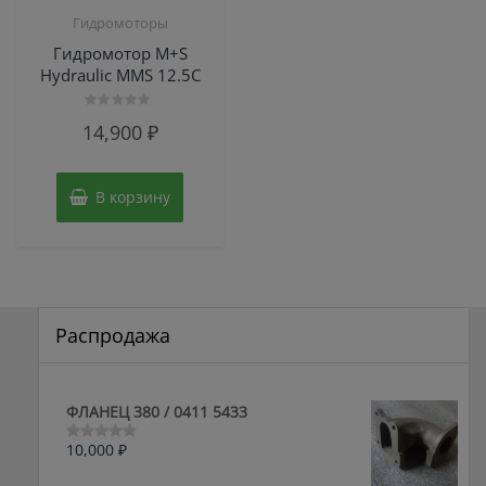
Гидромоторы
Гидромотор M+S
Hydraulic MMS 12.5C
Оценка
14,900
₽
0
из
5
В корзину
Распродажа
ФЛАНЕЦ 380 / 0411 5433
10,000
₽
Оценка
0
из