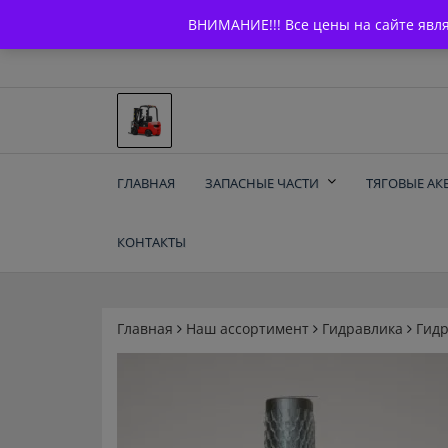
Skip
+7 (903) 294-61-75
info@bcarparts.ru
ВНИМАНИЕ!!! Все цены на сайте явл
to
content
Запчасти для вилочы
ГЛАВНАЯ
ЗАПАСНЫЕ ЧАСТИ
ТЯГОВЫЕ АК
погрузчиков и
КОНТАКТЫ
электротележек
Balkancar
Главная
Наш ассортимент
Гидравлика
Гид