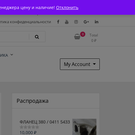
Магазин
О Компании
Каталоги
Сертификаты
енеджера цену и наличие!
Отклонить
тавка и оплата
Гарантия
Вакансии
Контакты
тика конфиденциальности
0
Total
0
₽
НИКА
My Account
Распродажа
ФЛАНЕЦ 380 / 0411 5433
10,000
₽
Оценка