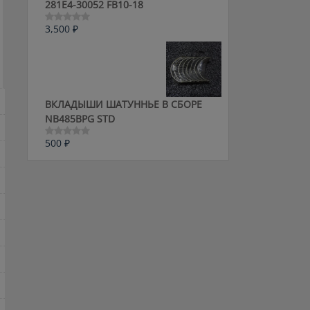
281E4-30052 FB10-18
3,500
₽
Оценка
0
из
5
ВКЛАДЫШИ ШАТУННЬЕ В СБОРЕ
NB485BPG STD
500
₽
Оценка
0
из
5