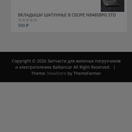
ВКЛАДЫШИ ШАТУННЬЕ В СБОРЕ NB485BPG STD
500
₽
Оценка
0
из
5
Copyright © 2026 Запчасти для вилочых погрузчиков
и электротележек Balkancar All Right Reserved.
|
Theme:
NewStore
by ThemeFarmer