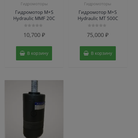
Гидромоторы
Гидромоторы
Гидромотор M+S
Гидромотор M+S
Hydraulic MMF 20C
Hydraulic МТ 500С
Оценка
Оценка
10,700
₽
75,000
₽
0
0
из
из
5
5
В корзину
В корзину