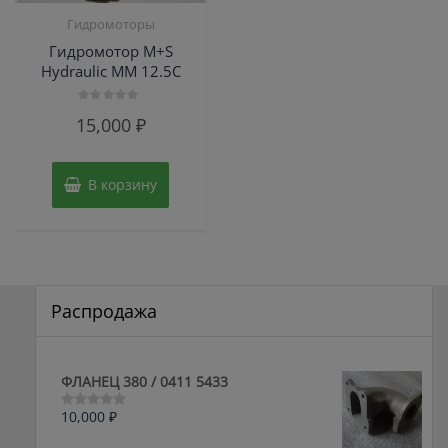
Гидромоторы
Гидромотор M+S
Hydraulic MM 12.5C
Оценка
15,000
₽
0
из
5
В корзину
Распродажа
ФЛАНЕЦ 380 / 0411 5433
10,000
₽
Оценка
0