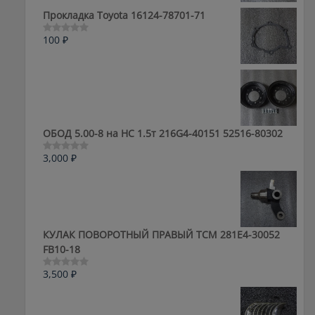
из
5
Прокладка Toyota 16124-78701-71
100
₽
Оценка
0
из
5
ОБОД 5.00-8 на HC 1.5т 216G4-40151 52516-80302
3,000
₽
Оценка
0
из
5
КУЛАК ПОВОРОТНЫЙ ПРАВЫЙ ТСМ 281E4-30052
FB10-18
3,500
₽
Оценка
0
из
5