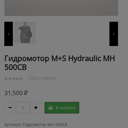
Гидромотор M+S Hydraulic MH
500CB
Add a review.
31,500
₽
Гидромотор
В корзину
M+S
Hydraulic
MH
Артикул:
Гидромотор MH 500CB