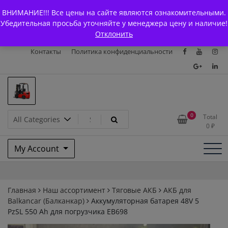
Skip
+7 (903) 294-61-75
info@bcarparts.ru
ВНИМАНИЕ!!! Все цены на сайте являются ознакомительными.
to
Главная
Магазин
О Компании
Каталоги
Убедительная просьба уточняйте у менеджера цену и наличие!
content
Отклонить
Сертификаты
Доставка и оплата
Гарантия
Вакансии
Контакты
Политика конфиденциальности
Запчасти для вилочых
0
Total
0
₽
погрузчиков и
My Account
электротележек Balkancar
Главная
Наш ассортимент
Тяговые АКБ
АКБ для
Balkanсar (Балканкар)
Аккумуляторная батарея 48V 5
PzSL 550 Ah для погрузчика ЕВ698