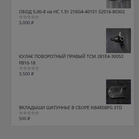
ОБОД 5.00-8 на HC 1.5т 216G4-40151 52516-80302
3,000
₽
Оценка
0
из
5
КУЛАК ПОВОРОТНЫЙ ПРАВЫЙ ТСМ 281E4-30052
FB10-18
3,500
₽
Оценка
0
из
5
ВКЛАДЫШИ ШАТУННЬЕ В СБОРЕ NB485BPG STD
500
₽
Оценка
0
из
5