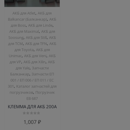
,
АКБ для Atlet
АКБ для
,
Balkanсar (Балканкар)
АКБ
,
,
для Boss
АКБ для Linde
,
АКБ для Maximal
АКБ для
,
,
Soosung
АКБ для Still
АКБ
,
,
для TCM
АКБ для TFN
АКБ
,
для Toyota
АКБ для
,
,
Unimac
АКБ для Veni
АКБ
,
,
для VP
АКБ для Xilin
АКБ
,
для Yale
Запчасти
,
Балканкар
Запчасти ЕП
001 / ЕП 006 / ЕП 011 / ЕС
,
301
Каталог запчастей для
,
погрузчиков
Погрузчик
ЕВ 687
КЛЕММА ДЛЯ АКБ 200А
Оценка
1,007
₽
0
из
5