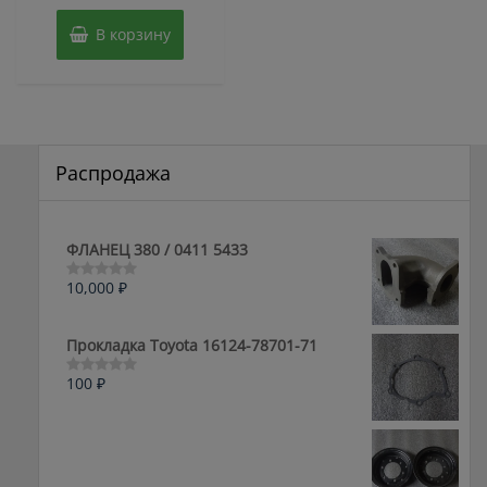
В корзину
Распродажа
ФЛАНЕЦ 380 / 0411 5433
10,000
₽
Оценка
0
из
5
Прокладка Toyota 16124-78701-71
100
₽
Оценка
0
из
5